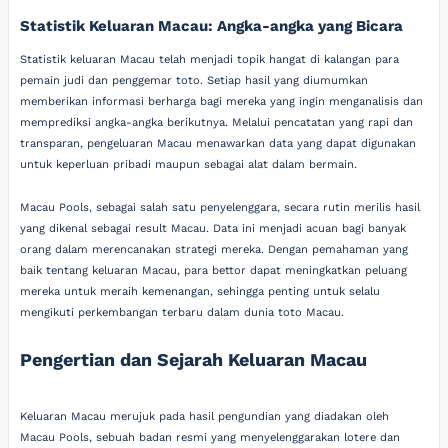
Statistik Keluaran Macau: Angka-angka yang Bicara
Statistik keluaran Macau telah menjadi topik hangat di kalangan para
pemain judi dan penggemar toto. Setiap hasil yang diumumkan
memberikan informasi berharga bagi mereka yang ingin menganalisis dan
memprediksi angka-angka berikutnya. Melalui pencatatan yang rapi dan
transparan, pengeluaran Macau menawarkan data yang dapat digunakan
untuk keperluan pribadi maupun sebagai alat dalam bermain.
Macau Pools, sebagai salah satu penyelenggara, secara rutin merilis hasil
yang dikenal sebagai result Macau. Data ini menjadi acuan bagi banyak
orang dalam merencanakan strategi mereka. Dengan pemahaman yang
baik tentang keluaran Macau, para bettor dapat meningkatkan peluang
mereka untuk meraih kemenangan, sehingga penting untuk selalu
mengikuti perkembangan terbaru dalam dunia toto Macau.
Pengertian dan Sejarah Keluaran Macau
Keluaran Macau merujuk pada hasil pengundian yang diadakan oleh
Macau Pools, sebuah badan resmi yang menyelenggarakan lotere dan