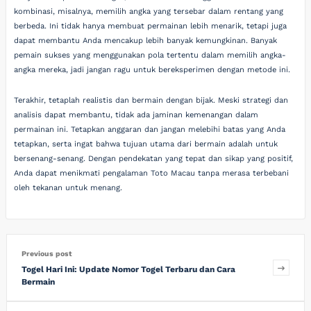
kombinasi, misalnya, memilih angka yang tersebar dalam rentang yang
berbeda. Ini tidak hanya membuat permainan lebih menarik, tetapi juga
dapat membantu Anda mencakup lebih banyak kemungkinan. Banyak
pemain sukses yang menggunakan pola tertentu dalam memilih angka-
angka mereka, jadi jangan ragu untuk bereksperimen dengan metode ini.
Terakhir, tetaplah realistis dan bermain dengan bijak. Meski strategi dan
analisis dapat membantu, tidak ada jaminan kemenangan dalam
permainan ini. Tetapkan anggaran dan jangan melebihi batas yang Anda
tetapkan, serta ingat bahwa tujuan utama dari bermain adalah untuk
bersenang-senang. Dengan pendekatan yang tepat dan sikap yang positif,
Anda dapat menikmati pengalaman Toto Macau tanpa merasa terbebani
oleh tekanan untuk menang.
Previous post
Togel Hari Ini: Update Nomor Togel Terbaru dan Cara
Bermain