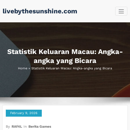
Skip
livebythesunshine.com
to
content
Statistik Keluaran Macau: Angka-
angka yang Bicara
Home
»
Statistik Keluaran Macau: Angka-angka yang Bicara
February 9, 2026
By
RAf4L
In
Berita Games