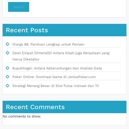
Search
Recent Posts
Warga 88: Panduan Lengkap untuk Pemain
Dewi Empat Dimensi|Di Antara Kisah juga Kenyataan yang
Harus Diketahui
Bupatitogel: Antara Keberuntungan dan Analisis Data
Poker Online: Dominasi Game di JeniusPoker.com
Strategi Menang Besar di Slot Pulsa Indosat dan Tri
Recent Comments
No comments to show.