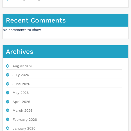
Recent Comments
No comments to show.
Archives
August 2026
July 2026
June 2026
May 2026
April 2026
March 2026
February 2026
January 2026