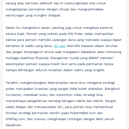
serang atau bermain defensif. Hal ini memungkinkan kita untuk
mengadaptasi permainan dengan situasi dan mengoptimalkan
keuntungan yang mungkin didapat.
Selain itu mengetahui lawan, penting juga untuk mengelola bankroll
secara bijak. Pemain yang sukses pada IDN Poker selalu memastikan
bahwa para pemain memiliki cadangan dana yang memadai supaya dapat
bertahan di waktu yang lama.
idn play
Memiliki batasan dalam taruhan
dan jangan terpengaruh emosi saat mengalami kekalahan akan menolong
menjaga stabilitas finansial. Manajemen modal yang efektif memberi
kesempatan pemain supaya masih ikut serta pada permainan tanpa
bahaya kehilangan seluruh investasi dalam waktu yang singkat.
Terakhir, mengembangkan keterampilan serta ilmu mengenai strategi
poker merupakan investasi yang sangat tidak boleh diabaikan. Mengikuti
turnamen, menelaah buku, dan menonton video strategi bisa
memperkaya pengetahuan tentang beragam taktik dan teknik. Dengan
selalu belajar dan menyesuaikan diri, para pemain bisa memperkuat
fondasi strategi permainan sendiri pada PokerHeBat.com dan
IDNPlay.com, dan mampu menghadapi rintangan dengan lebih penuh
keyakinan.