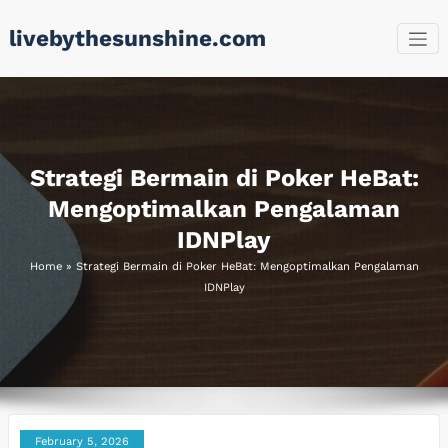
Skip
livebythesunshine.com
to
content
Strategi Bermain di Poker HeBat:
Mengoptimalkan Pengalaman
IDNPlay
Home
»
Strategi Bermain di Poker HeBat: Mengoptimalkan Pengalaman
IDNPlay
February 5, 2026