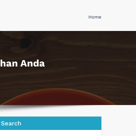
Home
lihan Anda
Search