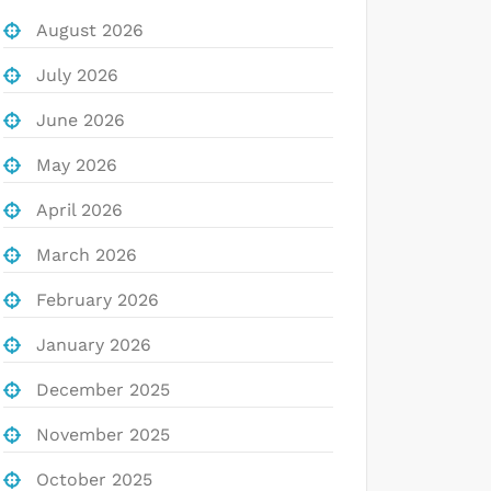
August 2026
July 2026
June 2026
May 2026
April 2026
March 2026
February 2026
January 2026
December 2025
November 2025
October 2025