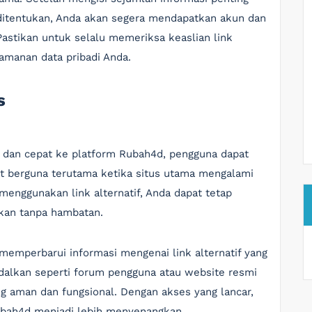
 ditentukan, Anda akan segera mendapatkan akun dan
stikan untuk selalu memeriksa keaslian link
amanan data pribadi Anda.
s
dan cepat ke platform Rubah4d, pengguna dapat
gat berguna terutama ketika situs utama mengalami
menggunakan link alternatif, Anda dapat tetap
kan tanpa hambatan.
memperbarui informasi mengenai link alternatif yang
ndalkan seperti forum pengguna atau website resmi
aman dan fungsional. Dengan akses yang lancar,
ubah4d menjadi lebih menyenangkan.