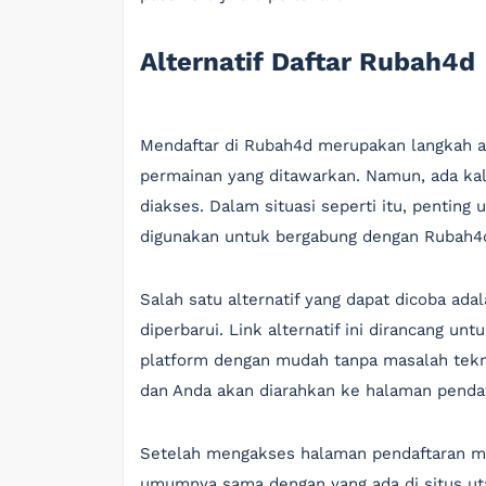
Alternatif Daftar Rubah4d
Mendaftar di Rubah4d merupakan langkah aw
permainan yang ditawarkan. Namun, ada kal
diakses. Dalam situasi seperti itu, penting 
digunakan untuk bergabung dengan Rubah4
Salah satu alternatif yang dapat dicoba adal
diperbarui. Link alternatif ini dirancang 
platform dengan mudah tanpa masalah tek
dan Anda akan diarahkan ke halaman pendaf
Setelah mengakses halaman pendaftaran mel
umumnya sama dengan yang ada di situs uta