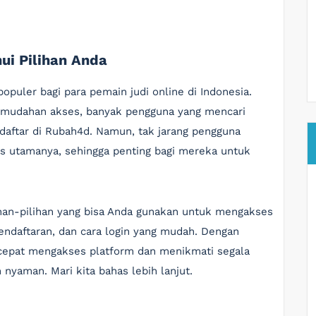
ui Pilihan Anda
opuler bagi para pemain judi online di Indonesia.
emudahan akses, banyak pengguna yang mencari
daftar di Rubah4d. Namun, tak jarang pengguna
s utamanya, sehingga penting bagi mereka untuk
ihan-pilihan yang bisa Anda gunakan untuk mengakses
pendaftaran, dan cara login yang mudah. Dengan
n cepat mengakses platform dan menikmati segala
nyaman. Mari kita bahas lebih lanjut.