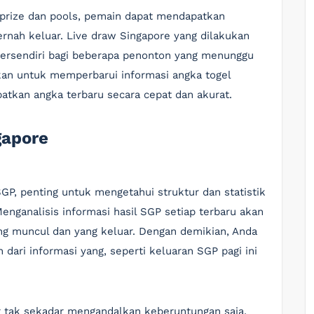
prize dan pools, pemain dapat mendapatkan
rnah keluar. Live draw Singapore yang dilakukan
tersendiri bagi beberapa penonton yang menunggu
ikan untuk memperbarui informasi angka togel
atkan angka terbaru secara cepat dan akurat.
gapore
P, penting untuk mengetahui struktur dan statistik
enganalisis informasi hasil SGP setiap terbaru akan
g muncul dan yang keluar. Dengan demikian, Anda
 dari informasi yang, seperti keluaran SGP pagi ini
ar tak sekadar mengandalkan keberuntungan saja.