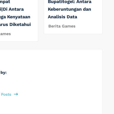
mpat
Bupatitogel: Antara
|Di Antara
Keberuntungan dan
uga Kenyataan
Analisis Data
rus Diketahui
Berita Games
Games
 by:
l Posts