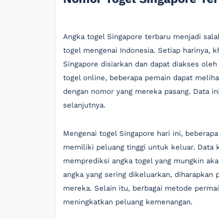
Angka togel Singapore terbaru menjadi sala
togel mengenai Indonesia. Setiap harinya, k
Singapore disiarkan dan dapat diakses oleh
togel online, beberapa pemain dapat meli
dengan nomor yang mereka pasang. Data in
selanjutnya.
Mengenai togel Singapore hari ini, bebera
memiliki peluang tinggi untuk keluar. Data
memprediksi angka togel yang mungkin akan 
angka yang sering dikeluarkan, diharapkan
mereka. Selain itu, berbagai metode perma
meningkatkan peluang kemenangan.