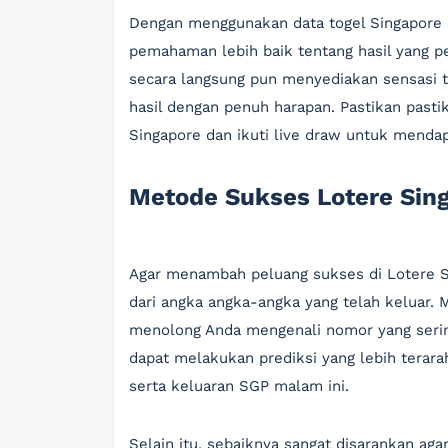
Dengan menggunakan data togel Singapore 
pemahaman lebih baik tentang hasil yang pe
secara langsung pun menyediakan sensasi 
hasil dengan penuh harapan. Pastikan past
Singapore dan ikuti live draw untuk mendap
Metode Sukses Lotere Sin
Agar menambah peluang sukses di Lotere SG
dari angka angka-angka yang telah keluar. M
menolong Anda mengenali nomor yang serin
dapat melakukan prediksi yang lebih terarah
serta keluaran SGP malam ini.
Selain itu, sebaiknya sangat disarankan ag