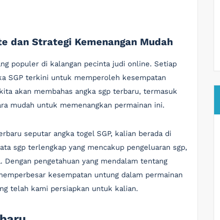
te dan Strategi Kemenangan Mudah
g populer di kalangan pecinta judi online. Setiap
gka SGP terkini untuk memperoleh kesempatan
, kita akan membahas angka sgp terbaru, termasuk
a cara mudah untuk memenangkan permainan ini.
erbaru seputar angka togel SGP, kalian berada di
data sgp terlengkap yang mencakup pengeluaran sgp,
nya. Dengan pengetahuan yang mendalam tentang
a memperbesar kesempatan untung dalam permainan
yang telah kami persiapkan untuk kalian.
rbaru