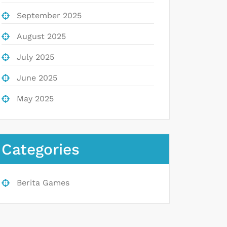
September 2025
August 2025
July 2025
June 2025
May 2025
Categories
Berita Games