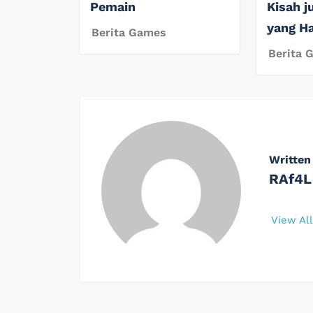
Pemain
Kisah j
yang Ha
Berita Games
Berita 
Written
RAf4L
View Al