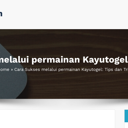
m
elalui permainan Kayutogel:
Home
»
Cara Sukses melalui permainan Kayutogel: Tips dan Tr