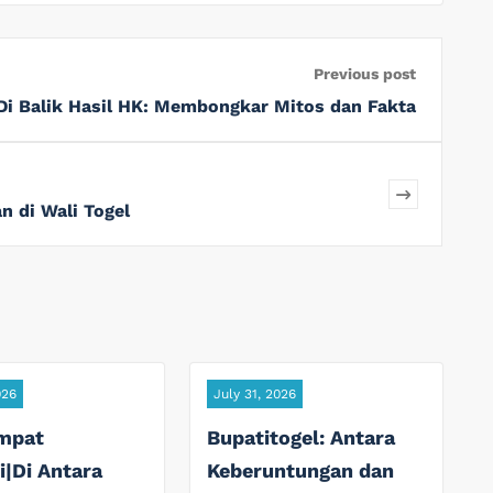
Previous post
Di Balik Hasil HK: Membongkar Mitos dan Fakta
 di Wali Togel
026
July 31, 2026
mpat
Bupatitogel: Antara
|Di Antara
Keberuntungan dan