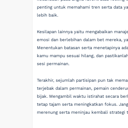
penting untuk memahami tren serta data 
lebih baik.
Kesilapan lainnya yaitu mengabaikan manaj
emosi dan berlebihan dalam bet mereka, ya
Menentukan batasan serta menetapinya adal
kamu mampu sesuai hilang, dan pastikanla
sesi permainan.
Terakhir, sejumlah partisipan pun tak mema
terjebak dalam permainan, pemain cenderun
bijak. Mengambil waktu istirahat secara b
tetap tajam serta meningkatkan fokus. Jan
merenung serta meninjau kembali strategi 