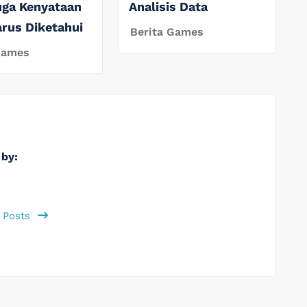
uga Kenyataan
Analisis Data
rus Diketahui
Berita Games
Games
 by:
l Posts