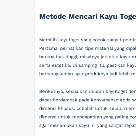
Metode Mencari Kayu Toge
Memilih kayutogel yang cocok sangat penti
Pertama, perhatikan tipe material yang dip
berkualitas tinggi, misalnya jati atau kayu
serta estetika. Di samping itu, pastikan kay
berpengalaman agar produknya jadi lebih m
Berikutnya, sesuaikan ukuran kayutogel den
dapat berdampak pada kenyamanan Anda wak
dimensi khusus, cobalah untuk selalu mema
dimensi untuk mendapatkan yang paling co
agar menemukan kayu ini yang sangat tepat