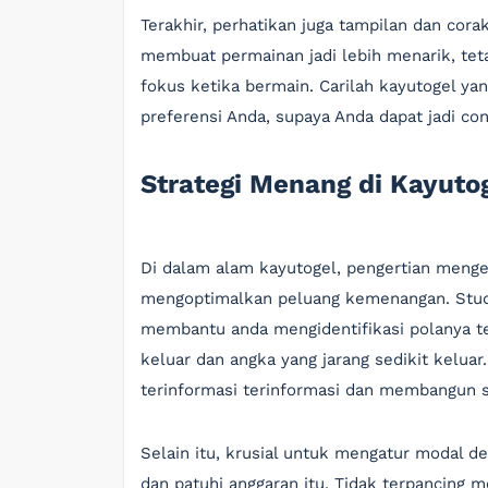
Terakhir, perhatikan juga tampilan dan cor
membuat permainan jadi lebih menarik, te
fokus ketika bermain. Carilah kayutogel yan
preferensi Anda, supaya Anda dapat jadi c
Strategi Menang di Kayuto
Di dalam alam kayutogel, pengertian menge
mengoptimalkan peluang kemenangan. Studi
membantu anda mengidentifikasi polanya te
keluar dan angka yang jarang sedikit keluar
terinformasi terinformasi dan membangun st
Selain itu, krusial untuk mengatur modal de
dan patuhi anggaran itu. Tidak terpancing