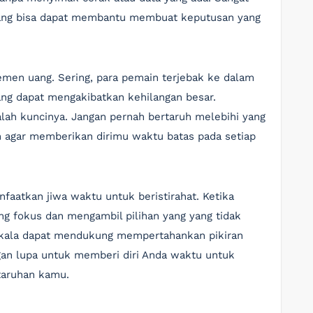
yang bisa dapat membantu membuat keputusan yang
emen uang. Sering, para pemain terjebak ke dalam
ng dapat mengakibatkan kehilangan besar.
ah kuncinya. Jangan pernah bertaruh melebihi yang
h agar memberikan dirimu waktu batas pada setiap
nfaatkan jiwa waktu untuk beristirahat. Ketika
g fokus dan mengambil pilihan yang yang tidak
erkala dapat mendukung mempertahankan pikiran
gan lupa untuk memberi diri Anda waktu untuk
taruhan kamu.