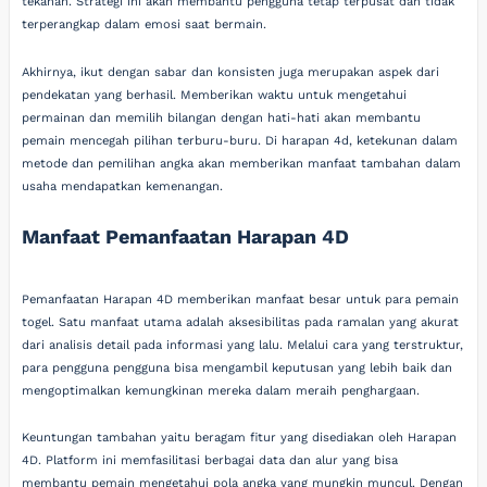
tekanan. Strategi ini akan membantu pengguna tetap terpusat dan tidak
terperangkap dalam emosi saat bermain.
Akhirnya, ikut dengan sabar dan konsisten juga merupakan aspek dari
pendekatan yang berhasil. Memberikan waktu untuk mengetahui
permainan dan memilih bilangan dengan hati-hati akan membantu
pemain mencegah pilihan terburu-buru. Di harapan 4d, ketekunan dalam
metode dan pemilihan angka akan memberikan manfaat tambahan dalam
usaha mendapatkan kemenangan.
Manfaat Pemanfaatan Harapan 4D
Pemanfaatan Harapan 4D memberikan manfaat besar untuk para pemain
togel. Satu manfaat utama adalah aksesibilitas pada ramalan yang akurat
dari analisis detail pada informasi yang lalu. Melalui cara yang terstruktur,
para pengguna pengguna bisa mengambil keputusan yang lebih baik dan
mengoptimalkan kemungkinan mereka dalam meraih penghargaan.
Keuntungan tambahan yaitu beragam fitur yang disediakan oleh Harapan
4D. Platform ini memfasilitasi berbagai data dan alur yang bisa
membantu pemain mengetahui pola angka yang mungkin muncul. Dengan