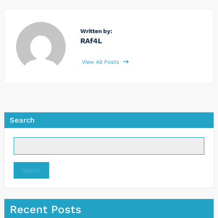
Written by:
RAf4L
View All Posts
Search
Search
Recent Posts