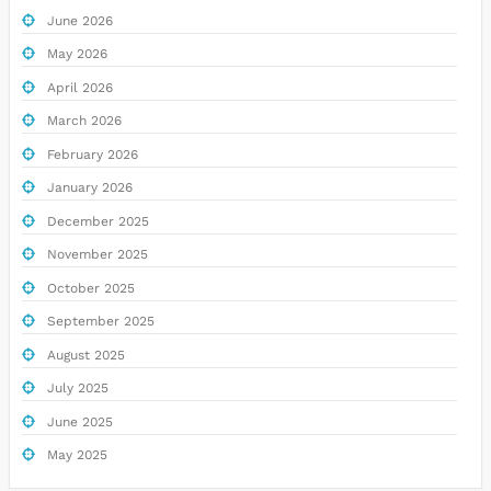
June 2026
May 2026
April 2026
March 2026
February 2026
January 2026
December 2025
November 2025
October 2025
September 2025
August 2025
July 2025
June 2025
May 2025