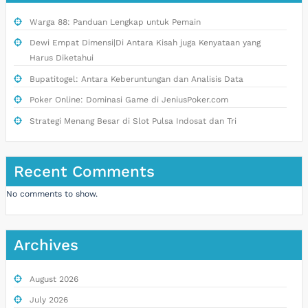
Warga 88: Panduan Lengkap untuk Pemain
Dewi Empat Dimensi|Di Antara Kisah juga Kenyataan yang
Harus Diketahui
Bupatitogel: Antara Keberuntungan dan Analisis Data
Poker Online: Dominasi Game di JeniusPoker.com
Strategi Menang Besar di Slot Pulsa Indosat dan Tri
Recent Comments
No comments to show.
Archives
August 2026
July 2026