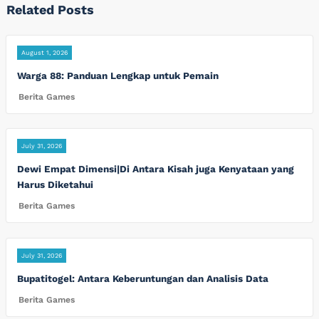
Related Posts
August 1, 2026
Warga 88: Panduan Lengkap untuk Pemain
Berita Games
July 31, 2026
Dewi Empat Dimensi|Di Antara Kisah juga Kenyataan yang
Harus Diketahui
Berita Games
July 31, 2026
Bupatitogel: Antara Keberuntungan dan Analisis Data
Berita Games