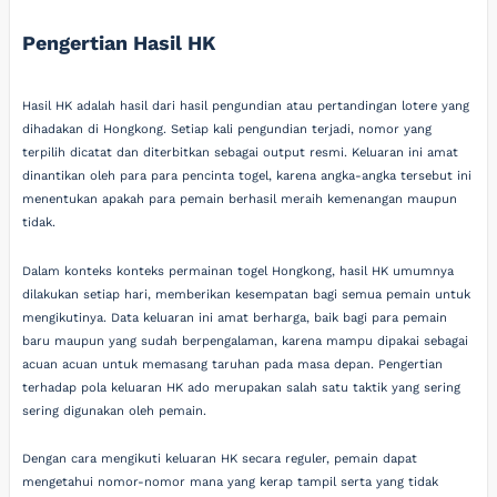
Pengertian Hasil HK
Hasil HK adalah hasil dari hasil pengundian atau pertandingan lotere yang
dihadakan di Hongkong. Setiap kali pengundian terjadi, nomor yang
terpilih dicatat dan diterbitkan sebagai output resmi. Keluaran ini amat
dinantikan oleh para para pencinta togel, karena angka-angka tersebut ini
menentukan apakah para pemain berhasil meraih kemenangan maupun
tidak.
Dalam konteks konteks permainan togel Hongkong, hasil HK umumnya
dilakukan setiap hari, memberikan kesempatan bagi semua pemain untuk
mengikutinya. Data keluaran ini amat berharga, baik bagi para pemain
baru maupun yang sudah berpengalaman, karena mampu dipakai sebagai
acuan acuan untuk memasang taruhan pada masa depan. Pengertian
terhadap pola keluaran HK ado merupakan salah satu taktik yang sering
sering digunakan oleh pemain.
Dengan cara mengikuti keluaran HK secara reguler, pemain dapat
mengetahui nomor-nomor mana yang kerap tampil serta yang tidak