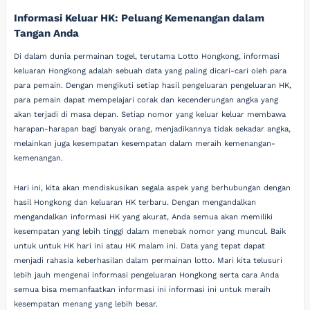
Informasi Keluar HK: Peluang Kemenangan dalam
Tangan Anda
Di dalam dunia permainan togel, terutama Lotto Hongkong, informasi
keluaran Hongkong adalah sebuah data yang paling dicari-cari oleh para
para pemain. Dengan mengikuti setiap hasil pengeluaran pengeluaran HK,
para pemain dapat mempelajari corak dan kecenderungan angka yang
akan terjadi di masa depan. Setiap nomor yang keluar keluar membawa
harapan-harapan bagi banyak orang, menjadikannya tidak sekadar angka,
melainkan juga kesempatan kesempatan dalam meraih kemenangan-
kemenangan.
Hari ini, kita akan mendiskusikan segala aspek yang berhubungan dengan
hasil Hongkong dan keluaran HK terbaru. Dengan mengandalkan
mengandalkan informasi HK yang akurat, Anda semua akan memiliki
kesempatan yang lebih tinggi dalam menebak nomor yang muncul. Baik
untuk untuk HK hari ini atau HK malam ini. Data yang tepat dapat
menjadi rahasia keberhasilan dalam permainan lotto. Mari kita telusuri
lebih jauh mengenai informasi pengeluaran Hongkong serta cara Anda
semua bisa memanfaatkan informasi ini informasi ini untuk meraih
kesempatan menang yang lebih besar.