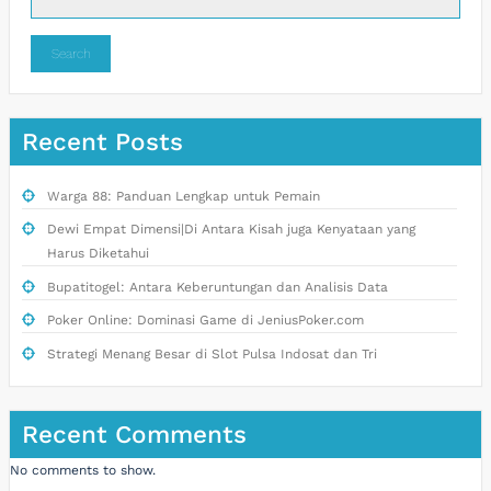
Search
Recent Posts
Warga 88: Panduan Lengkap untuk Pemain
Dewi Empat Dimensi|Di Antara Kisah juga Kenyataan yang
Harus Diketahui
Bupatitogel: Antara Keberuntungan dan Analisis Data
Poker Online: Dominasi Game di JeniusPoker.com
Strategi Menang Besar di Slot Pulsa Indosat dan Tri
Recent Comments
No comments to show.