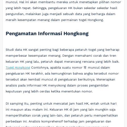
muncul. Hal ini akan membantu mereka untuk menetapkan pilihan nomor
yang lebih tepat. Sehingga, pengeluaran HK bukan sekedar sekedar hasil
pengundian, melainkan juga menjadi sebuah data yang berharga dalam
meraih kesempatan menang dalam permainan togel Hongkong.
Pengamatan Informasi Hongkong
Studi data HK sangat penting bagi beberapa petaruh togel yang berharap
memperbesar kesempatan menang. Dengan memahami corak dan tren
keluaran HK yang lalu, petaruh dapat merancang rencana yang lebih baik.
Togel Hongkong
Contohnya, apabila suatu nomor 常 muncul dalam
pengeluaran HK terakhir, ada kemungkinan bahwa angka tersebut nomor
tersebut akan kembali muncul di pengeluaran berikutnya. Menerapkan
analisis pada informasi HK menyokong dalam proses pengambilan
keputusan yang lebih cerdas ketika menentukan nomor.
Di samping itu, penting untuk mencatat jam hasil HK, entah untuk hari
ini maupun atau malam ini. Keluaran HK di jam yang lain mungkin saja
memperlihatkan corak yang lain-lain, dan petaruh perlu memperhatikan
perbedaan ini. Analisis komprehensif terhadap jam pengeluaran dan