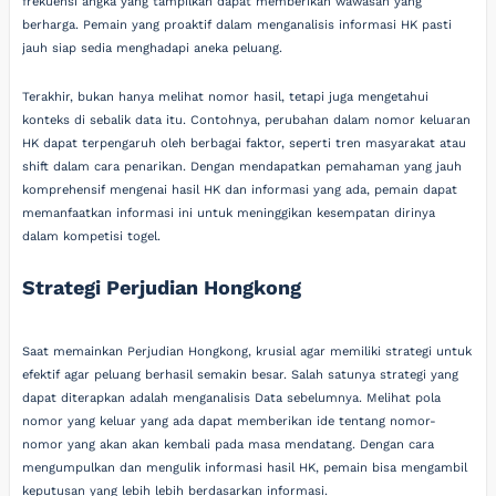
frekuensi angka yang tampilkan dapat memberikan wawasan yang
berharga. Pemain yang proaktif dalam menganalisis informasi HK pasti
jauh siap sedia menghadapi aneka peluang.
Terakhir, bukan hanya melihat nomor hasil, tetapi juga mengetahui
konteks di sebalik data itu. Contohnya, perubahan dalam nomor keluaran
HK dapat terpengaruh oleh berbagai faktor, seperti tren masyarakat atau
shift dalam cara penarikan. Dengan mendapatkan pemahaman yang jauh
komprehensif mengenai hasil HK dan informasi yang ada, pemain dapat
memanfaatkan informasi ini untuk meninggikan kesempatan dirinya
dalam kompetisi togel.
Strategi Perjudian Hongkong
Saat memainkan Perjudian Hongkong, krusial agar memiliki strategi untuk
efektif agar peluang berhasil semakin besar. Salah satunya strategi yang
dapat diterapkan adalah menganalisis Data sebelumnya. Melihat pola
nomor yang keluar yang ada dapat memberikan ide tentang nomor-
nomor yang akan akan kembali pada masa mendatang. Dengan cara
mengumpulkan dan mengulik informasi hasil HK, pemain bisa mengambil
keputusan yang lebih lebih berdasarkan informasi.