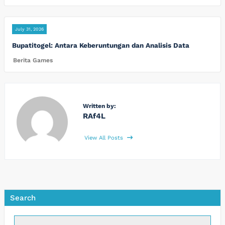
July 31, 2026
Bupatitogel: Antara Keberuntungan dan Analisis Data
Berita Games
Written by:
RAf4L
View All Posts
Search