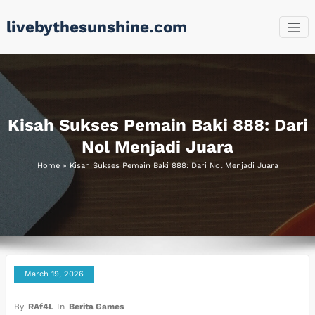
Skip
livebythesunshine.com
to
content
Kisah Sukses Pemain Baki 888: Dari
Nol Menjadi Juara
Home
»
Kisah Sukses Pemain Baki 888: Dari Nol Menjadi Juara
March 19, 2026
By
RAf4L
In
Berita Games