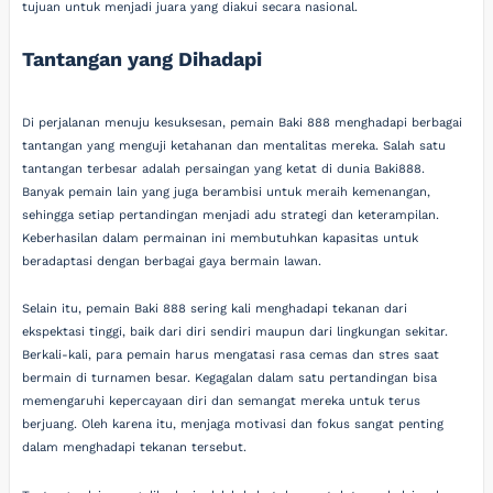
tujuan untuk menjadi juara yang diakui secara nasional.
Tantangan yang Dihadapi
Di perjalanan menuju kesuksesan, pemain Baki 888 menghadapi berbagai
tantangan yang menguji ketahanan dan mentalitas mereka. Salah satu
tantangan terbesar adalah persaingan yang ketat di dunia Baki888.
Banyak pemain lain yang juga berambisi untuk meraih kemenangan,
sehingga setiap pertandingan menjadi adu strategi dan keterampilan.
Keberhasilan dalam permainan ini membutuhkan kapasitas untuk
beradaptasi dengan berbagai gaya bermain lawan.
Selain itu, pemain Baki 888 sering kali menghadapi tekanan dari
ekspektasi tinggi, baik dari diri sendiri maupun dari lingkungan sekitar.
Berkali-kali, para pemain harus mengatasi rasa cemas dan stres saat
bermain di turnamen besar. Kegagalan dalam satu pertandingan bisa
memengaruhi kepercayaan diri dan semangat mereka untuk terus
berjuang. Oleh karena itu, menjaga motivasi dan fokus sangat penting
dalam menghadapi tekanan tersebut.