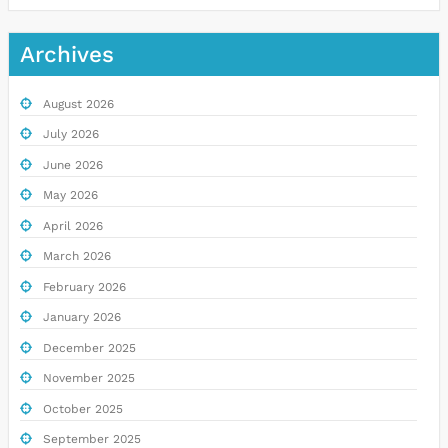
Archives
August 2026
July 2026
June 2026
May 2026
April 2026
March 2026
February 2026
January 2026
December 2025
November 2025
October 2025
September 2025