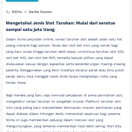
By
RAf4L
In
Berita Games
Mengetahui Jenis Slot Taruhan: Mulai dari seratus
sampai satu juta Uang.
Dalam dunia perjudian online, variasi taruhan slot adalah salah satu hal
paling menarik bagi pemain. Mulai dari slot bet mini yang ramah bagi
yang baru mulai hingga taruhan lebih besar, contohnya taruhan slot 200,
slot bet 400, dan slot bet 800, tersedia banyak pilihan yang dapat
disesuaikan sesuai dengan kapasitas serta kecenderungan masing-masing
peserta. Menggunakan uang kecil misalnya seratus perak atau lima puluh
perak, kamu bisa menggali nasib Anda tanpa menghadapi risiko yang
terlalu besar.
Bagi mereka yang baru saja memulai perjalanan di arena permainan slot,
mengetahui variasi taruhan ini sangatlah krusial. Platform taruhan slot
mini yang paling baru menyediakan bermacam-macam permainan yang
dapat diakses dalam hitungan detik, menambah keseruan bagi peserta.
Niche ini juga memberikan peluang dalam mencari slot yang
menguntungkan, yang terkenal memberikan hasil lebih sering. Mari kita