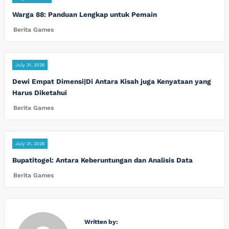
Warga 88: Panduan Lengkap untuk Pemain
Berita Games
July 31, 2026
Dewi Empat Dimensi|Di Antara Kisah juga Kenyataan yang
Harus Diketahui
Berita Games
July 31, 2026
Bupatitogel: Antara Keberuntungan dan Analisis Data
Berita Games
Written by: