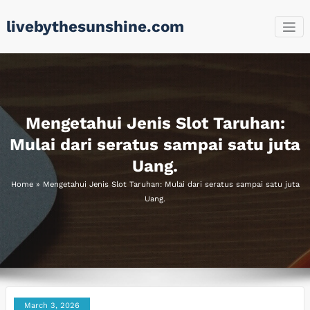
Skip
livebythesunshine.com
to
content
Mengetahui Jenis Slot Taruhan:
Mulai dari seratus sampai satu juta
Uang.
Home
»
Mengetahui Jenis Slot Taruhan: Mulai dari seratus sampai satu juta
Uang.
March 3, 2026