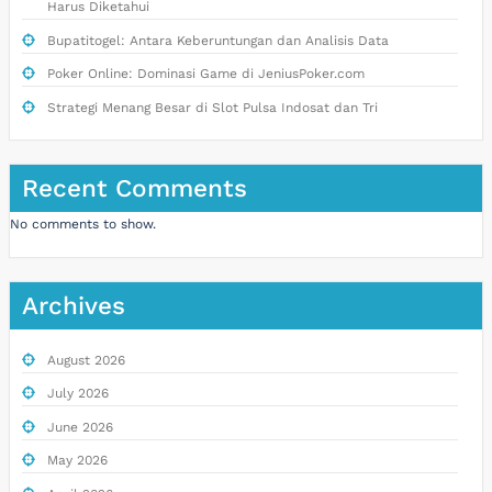
Harus Diketahui
Bupatitogel: Antara Keberuntungan dan Analisis Data
Poker Online: Dominasi Game di JeniusPoker.com
Strategi Menang Besar di Slot Pulsa Indosat dan Tri
Recent Comments
No comments to show.
Archives
August 2026
July 2026
June 2026
May 2026