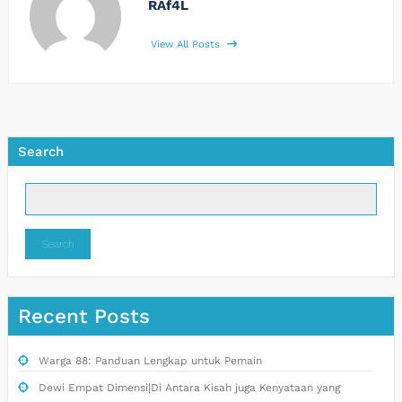
RAf4L
View All Posts
Search
Search
Recent Posts
Warga 88: Panduan Lengkap untuk Pemain
Dewi Empat Dimensi|Di Antara Kisah juga Kenyataan yang