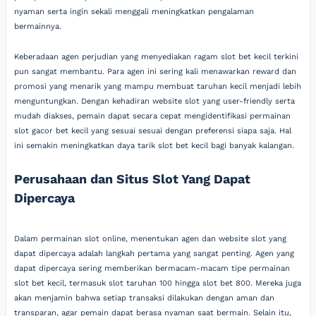
nyaman serta ingin sekali menggali meningkatkan pengalaman
bermainnya.
Keberadaan agen perjudian yang menyediakan ragam slot bet kecil terkini
pun sangat membantu. Para agen ini sering kali menawarkan reward dan
promosi yang menarik yang mampu membuat taruhan kecil menjadi lebih
menguntungkan. Dengan kehadiran website slot yang user-friendly serta
mudah diakses, pemain dapat secara cepat mengidentifikasi permainan
slot gacor bet kecil yang sesuai sesuai dengan preferensi siapa saja. Hal
ini semakin meningkatkan daya tarik slot bet kecil bagi banyak kalangan.
Perusahaan dan Situs Slot Yang Dapat
Dipercaya
Dalam permainan slot online, menentukan agen dan website slot yang
dapat dipercaya adalah langkah pertama yang sangat penting. Agen yang
dapat dipercaya sering memberikan bermacam-macam tipe permainan
slot bet kecil, termasuk slot taruhan 100 hingga slot bet 800. Mereka juga
akan menjamin bahwa setiap transaksi dilakukan dengan aman dan
transparan, agar pemain dapat berasa nyaman saat bermain. Selain itu,