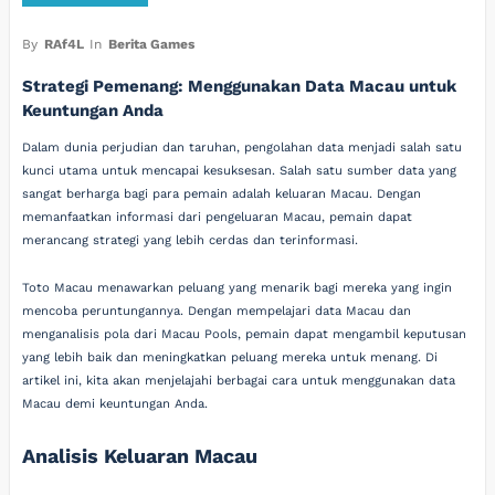
By
RAf4L
In
Berita Games
Strategi Pemenang: Menggunakan Data Macau untuk
Keuntungan Anda
Dalam dunia perjudian dan taruhan, pengolahan data menjadi salah satu
kunci utama untuk mencapai kesuksesan. Salah satu sumber data yang
sangat berharga bagi para pemain adalah keluaran Macau. Dengan
memanfaatkan informasi dari pengeluaran Macau, pemain dapat
merancang strategi yang lebih cerdas dan terinformasi.
Toto Macau menawarkan peluang yang menarik bagi mereka yang ingin
mencoba peruntungannya. Dengan mempelajari data Macau dan
menganalisis pola dari Macau Pools, pemain dapat mengambil keputusan
yang lebih baik dan meningkatkan peluang mereka untuk menang. Di
artikel ini, kita akan menjelajahi berbagai cara untuk menggunakan data
Macau demi keuntungan Anda.
Analisis Keluaran Macau