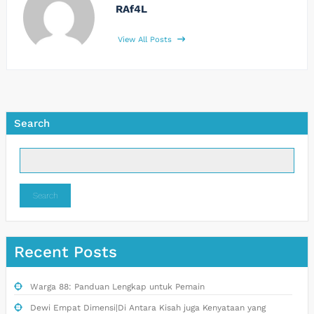
RAf4L
View All Posts
Search
Search
Recent Posts
Warga 88: Panduan Lengkap untuk Pemain
Dewi Empat Dimensi|Di Antara Kisah juga Kenyataan yang