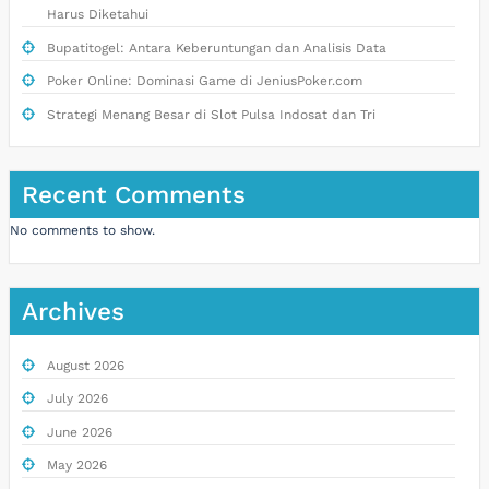
Harus Diketahui
Bupatitogel: Antara Keberuntungan dan Analisis Data
Poker Online: Dominasi Game di JeniusPoker.com
Strategi Menang Besar di Slot Pulsa Indosat dan Tri
Recent Comments
No comments to show.
Archives
August 2026
July 2026
June 2026
May 2026