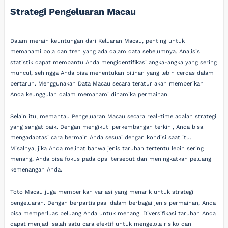
Strategi Pengeluaran Macau
Dalam meraih keuntungan dari Keluaran Macau, penting untuk
memahami pola dan tren yang ada dalam data sebelumnya. Analisis
statistik dapat membantu Anda mengidentifikasi angka-angka yang sering
muncul, sehingga Anda bisa menentukan pilihan yang lebih cerdas dalam
bertaruh. Menggunakan Data Macau secara teratur akan memberikan
Anda keunggulan dalam memahami dinamika permainan.
Selain itu, memantau Pengeluaran Macau secara real-time adalah strategi
yang sangat baik. Dengan mengikuti perkembangan terkini, Anda bisa
mengadaptasi cara bermain Anda sesuai dengan kondisi saat itu.
Misalnya, jika Anda melihat bahwa jenis taruhan tertentu lebih sering
menang, Anda bisa fokus pada opsi tersebut dan meningkatkan peluang
kemenangan Anda.
Toto Macau juga memberikan variasi yang menarik untuk strategi
pengeluaran. Dengan berpartisipasi dalam berbagai jenis permainan, Anda
bisa memperluas peluang Anda untuk menang. Diversifikasi taruhan Anda
dapat menjadi salah satu cara efektif untuk mengelola risiko dan