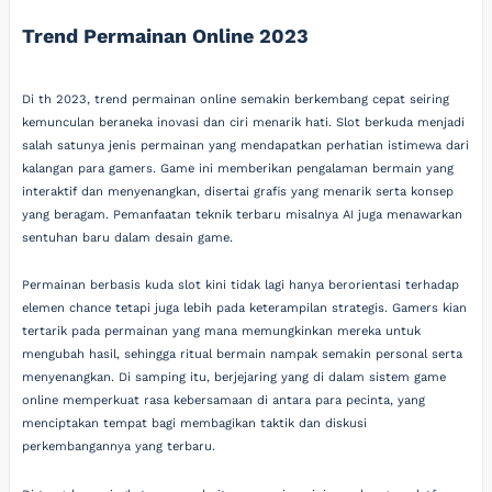
Trend Permainan Online 2023
Di th 2023, trend permainan online semakin berkembang cepat seiring
kemunculan beraneka inovasi dan ciri menarik hati. Slot berkuda menjadi
salah satunya jenis permainan yang mendapatkan perhatian istimewa dari
kalangan para gamers. Game ini memberikan pengalaman bermain yang
interaktif dan menyenangkan, disertai grafis yang menarik serta konsep
yang beragam. Pemanfaatan teknik terbaru misalnya AI juga menawarkan
sentuhan baru dalam desain game.
Permainan berbasis kuda slot kini tidak lagi hanya berorientasi terhadap
elemen chance tetapi juga lebih pada keterampilan strategis. Gamers kian
tertarik pada permainan yang mana memungkinkan mereka untuk
mengubah hasil, sehingga ritual bermain nampak semakin personal serta
menyenangkan. Di samping itu, berjejaring yang di dalam sistem game
online memperkuat rasa kebersamaan di antara para pecinta, yang
menciptakan tempat bagi membagikan taktik dan diskusi
perkembangannya yang terbaru.