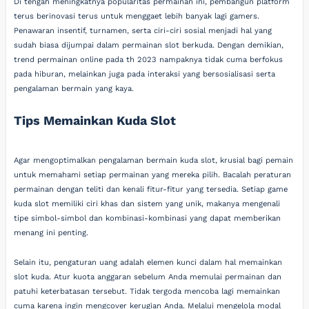
Di tengah meningkatnya popularitas permainan ini, pembangun platform
terus berinovasi terus untuk menggaet lebih banyak lagi gamers.
Penawaran insentif, turnamen, serta ciri-ciri sosial menjadi hal yang
sudah biasa dijumpai dalam permainan slot berkuda. Dengan demikian,
trend permainan online pada th 2023 nampaknya tidak cuma berfokus
pada hiburan, melainkan juga pada interaksi yang bersosialisasi serta
pengalaman bermain yang kaya.
Tips Memainkan Kuda Slot
Agar mengoptimalkan pengalaman bermain kuda slot, krusial bagi pemain
untuk memahami setiap permainan yang mereka pilih. Bacalah peraturan
permainan dengan teliti dan kenali fitur-fitur yang tersedia. Setiap game
kuda slot memiliki ciri khas dan sistem yang unik, makanya mengenali
tipe simbol-simbol dan kombinasi-kombinasi yang dapat memberikan
menang ini penting.
Selain itu, pengaturan uang adalah elemen kunci dalam hal memainkan
slot kuda. Atur kuota anggaran sebelum Anda memulai permainan dan
patuhi keterbatasan tersebut. Tidak tergoda mencoba lagi memainkan
cuma karena ingin mengcover kerugian Anda. Melalui mengelola modal