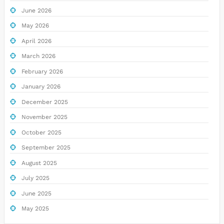
June 2026
May 2026
April 2026
March 2026
February 2026
January 2026
December 2025
November 2025
October 2025
September 2025
August 2025
July 2025
June 2025
May 2025