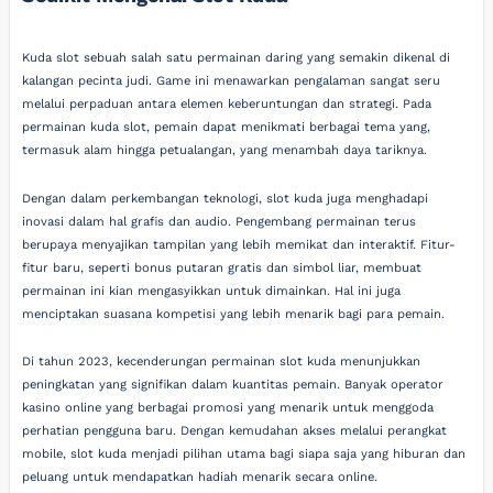
Kuda slot sebuah salah satu permainan daring yang semakin dikenal di
kalangan pecinta judi. Game ini menawarkan pengalaman sangat seru
melalui perpaduan antara elemen keberuntungan dan strategi. Pada
permainan kuda slot, pemain dapat menikmati berbagai tema yang,
termasuk alam hingga petualangan, yang menambah daya tariknya.
Dengan dalam perkembangan teknologi, slot kuda juga menghadapi
inovasi dalam hal grafis dan audio. Pengembang permainan terus
berupaya menyajikan tampilan yang lebih memikat dan interaktif. Fitur-
fitur baru, seperti bonus putaran gratis dan simbol liar, membuat
permainan ini kian mengasyikkan untuk dimainkan. Hal ini juga
menciptakan suasana kompetisi yang lebih menarik bagi para pemain.
Di tahun 2023, kecenderungan permainan slot kuda menunjukkan
peningkatan yang signifikan dalam kuantitas pemain. Banyak operator
kasino online yang berbagai promosi yang menarik untuk menggoda
perhatian pengguna baru. Dengan kemudahan akses melalui perangkat
mobile, slot kuda menjadi pilihan utama bagi siapa saja yang hiburan dan
peluang untuk mendapatkan hadiah menarik secara online.