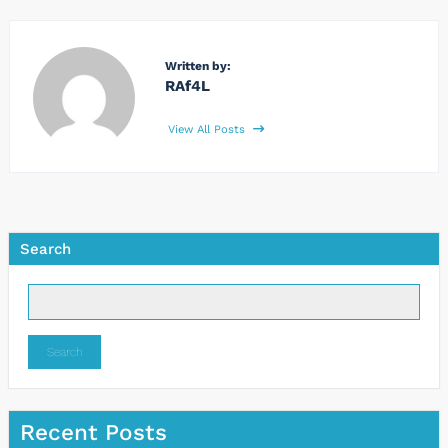
Written by:
RAf4L
View All Posts
Search
Search
Recent Posts