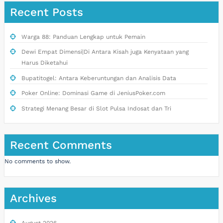
Recent Posts
Warga 88: Panduan Lengkap untuk Pemain
Dewi Empat Dimensi|Di Antara Kisah juga Kenyataan yang
Harus Diketahui
Bupatitogel: Antara Keberuntungan dan Analisis Data
Poker Online: Dominasi Game di JeniusPoker.com
Strategi Menang Besar di Slot Pulsa Indosat dan Tri
Recent Comments
No comments to show.
Archives
August 2026