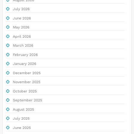
July 2026
June 2026
May 2026
April 2026
March 2026
February 2026
January 2026
December 2025
November 2025
October 2025
September 2025
August 2025
July 2025
June 2025