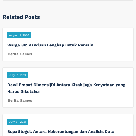
Related Posts
August 1, 2026
Warga 88: Panduan Lengkap untuk Pemain
Berita Games
July 31, 2026
Dewi Empat Dimensi|Di Antara Kisah juga Kenyataan yang
Harus Diketahui
Berita Games
July 31, 2026
Bupatitogel: Antara Keberuntungan dan Analisis Data