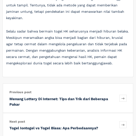
untuk tampil. Tentunya, tidak ada metode yang dapat memberikan
jaminan untung, tetapi pendekatan ini dapat menawarkan nilai tambah
keyakinan.
Selalu sadar bahwa bermain togel HK seharusnya menjadi hiburan belaka.
Meskipun meramalkan angka bisa menjadi bagian dari hiburan, krusial
agar tetap cermat dalam mengelola pengeluaran dan tidak terjebak pada
permainan. Dengan menggabungkan keberanian, analisis informasi HK
secara cermat, dan pengetahuan mengenai hasil HK, pemain dapat
mengeksplorasi dunia togel secara lebih baik bertanggungjawab.
Previous post
Menang Lottery Di Internet: Tips dan Trik dari Beberapa
Pakar
Next post
Togel Iontogel vs Togel Biasa: Apa Perbedaannya?