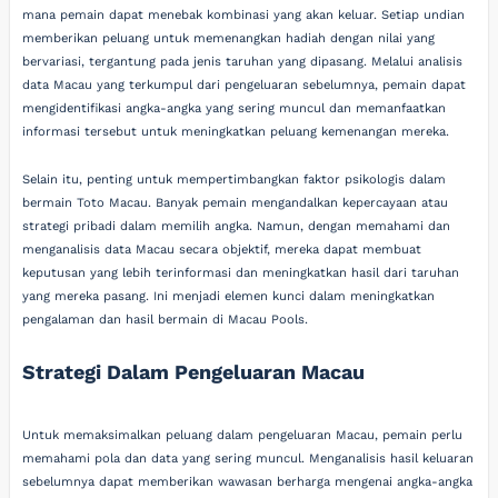
mana pemain dapat menebak kombinasi yang akan keluar. Setiap undian
memberikan peluang untuk memenangkan hadiah dengan nilai yang
bervariasi, tergantung pada jenis taruhan yang dipasang. Melalui analisis
data Macau yang terkumpul dari pengeluaran sebelumnya, pemain dapat
mengidentifikasi angka-angka yang sering muncul dan memanfaatkan
informasi tersebut untuk meningkatkan peluang kemenangan mereka.
Selain itu, penting untuk mempertimbangkan faktor psikologis dalam
bermain Toto Macau. Banyak pemain mengandalkan kepercayaan atau
strategi pribadi dalam memilih angka. Namun, dengan memahami dan
menganalisis data Macau secara objektif, mereka dapat membuat
keputusan yang lebih terinformasi dan meningkatkan hasil dari taruhan
yang mereka pasang. Ini menjadi elemen kunci dalam meningkatkan
pengalaman dan hasil bermain di Macau Pools.
Strategi Dalam Pengeluaran Macau
Untuk memaksimalkan peluang dalam pengeluaran Macau, pemain perlu
memahami pola dan data yang sering muncul. Menganalisis hasil keluaran
sebelumnya dapat memberikan wawasan berharga mengenai angka-angka