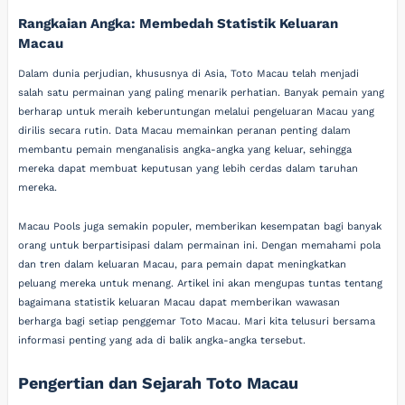
Rangkaian Angka: Membedah Statistik Keluaran
Macau
Dalam dunia perjudian, khususnya di Asia, Toto Macau telah menjadi
salah satu permainan yang paling menarik perhatian. Banyak pemain yang
berharap untuk meraih keberuntungan melalui pengeluaran Macau yang
dirilis secara rutin. Data Macau memainkan peranan penting dalam
membantu pemain menganalisis angka-angka yang keluar, sehingga
mereka dapat membuat keputusan yang lebih cerdas dalam taruhan
mereka.
Macau Pools juga semakin populer, memberikan kesempatan bagi banyak
orang untuk berpartisipasi dalam permainan ini. Dengan memahami pola
dan tren dalam keluaran Macau, para pemain dapat meningkatkan
peluang mereka untuk menang. Artikel ini akan mengupas tuntas tentang
bagaimana statistik keluaran Macau dapat memberikan wawasan
berharga bagi setiap penggemar Toto Macau. Mari kita telusuri bersama
informasi penting yang ada di balik angka-angka tersebut.
Pengertian dan Sejarah Toto Macau