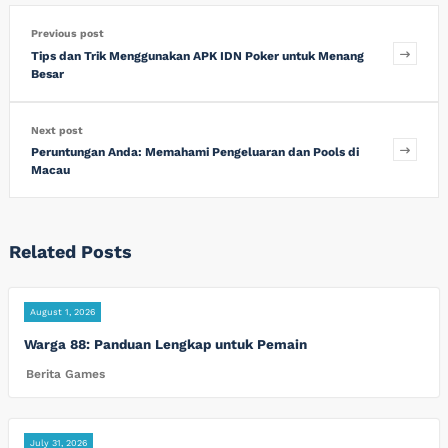
Previous post
Tips dan Trik Menggunakan APK IDN Poker untuk Menang
Besar
Next post
Peruntungan Anda: Memahami Pengeluaran dan Pools di
Macau
Related Posts
August 1, 2026
Warga 88: Panduan Lengkap untuk Pemain
Berita Games
July 31, 2026