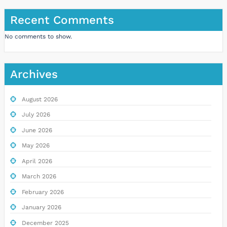
Recent Comments
No comments to show.
Archives
August 2026
July 2026
June 2026
May 2026
April 2026
March 2026
February 2026
January 2026
December 2025