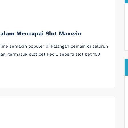
 dalam Mencapai Slot Maxwin
online semakin populer di kalangan pemain di seluruh
n, termasuk slot bet kecil, seperti slot bet 100