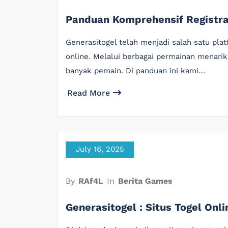
Panduan Komprehensif Registra
Generasitogel telah menjadi salah satu plat
online. Melalui berbagai permainan menarik
banyak pemain. Di panduan ini kami…
Read More
July 16, 2025
By
RAf4L
In
Berita Games
Generasitogel : Situs Togel On