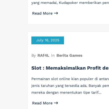
yang memadai, Kudapoker memberikan pe
Read More
July 16, 2025
By
RAf4L
In
Berita Games
Slot : Memaksimalkan Profit d
Permainan slot online kian populer di antar
jenis taruhan yang tersedia ada. Banyak 
mereka dengan menentukan tipe tarif…
Read More