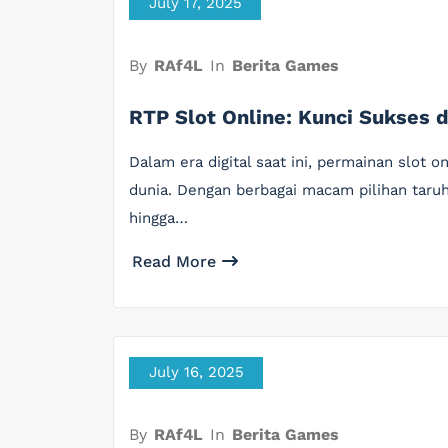
July 17, 2025
By
RAf4L
In
Berita Games
RTP Slot Online: Kunci Sukses
Dalam era digital saat ini, permainan slot 
dunia. Dengan berbagai macam pilihan taruha
hingga…
Read More
July 16, 2025
By
RAf4L
In
Berita Games