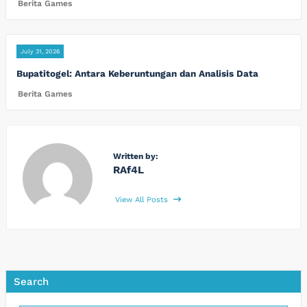
Berita Games
July 31, 2026
Bupatitogel: Antara Keberuntungan dan Analisis Data
Berita Games
Written by:
RAf4L
View All Posts
Search