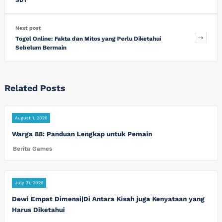
Next post
Togel Online: Fakta dan Mitos yang Perlu Diketahui
Sebelum Bermain
Related Posts
August 1, 2026
Warga 88: Panduan Lengkap untuk Pemain
Berita Games
July 31, 2026
Dewi Empat Dimensi|Di Antara Kisah juga Kenyataan yang
Harus Diketahui