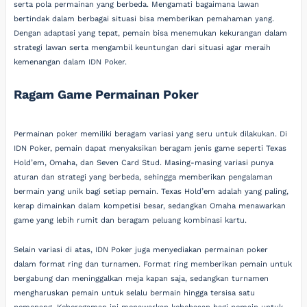
serta pola permainan yang berbeda. Mengamati bagaimana lawan
bertindak dalam berbagai situasi bisa memberikan pemahaman yang.
Dengan adaptasi yang tepat, pemain bisa menemukan kekurangan dalam
strategi lawan serta mengambil keuntungan dari situasi agar meraih
kemenangan dalam IDN Poker.
Ragam Game Permainan Poker
Permainan poker memiliki beragam variasi yang seru untuk dilakukan. Di
IDN Poker, pemain dapat menyaksikan beragam jenis game seperti Texas
Hold’em, Omaha, dan Seven Card Stud. Masing-masing variasi punya
aturan dan strategi yang berbeda, sehingga memberikan pengalaman
bermain yang unik bagi setiap pemain. Texas Hold’em adalah yang paling,
kerap dimainkan dalam kompetisi besar, sedangkan Omaha menawarkan
game yang lebih rumit dan beragam peluang kombinasi kartu.
Selain variasi di atas, IDN Poker juga menyediakan permainan poker
dalam format ring dan turnamen. Format ring memberikan pemain untuk
bergabung dan meninggalkan meja kapan saja, sedangkan turnamen
mengharuskan pemain untuk selalu bermain hingga tersisa satu