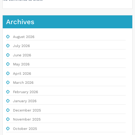
Archives
August 2026
July 2026
June 2026
May 2026
April 2026
March 2026
February 2026
January 2026
December 2025
November 2025
October 2025