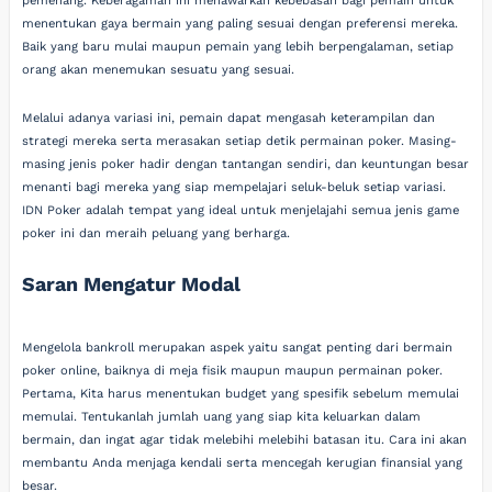
pemenang. Keberagaman ini menawarkan kebebasan bagi pemain untuk
menentukan gaya bermain yang paling sesuai dengan preferensi mereka.
Baik yang baru mulai maupun pemain yang lebih berpengalaman, setiap
orang akan menemukan sesuatu yang sesuai.
Melalui adanya variasi ini, pemain dapat mengasah keterampilan dan
strategi mereka serta merasakan setiap detik permainan poker. Masing-
masing jenis poker hadir dengan tantangan sendiri, dan keuntungan besar
menanti bagi mereka yang siap mempelajari seluk-beluk setiap variasi.
IDN Poker adalah tempat yang ideal untuk menjelajahi semua jenis game
poker ini dan meraih peluang yang berharga.
Saran Mengatur Modal
Mengelola bankroll merupakan aspek yaitu sangat penting dari bermain
poker online, baiknya di meja fisik maupun maupun permainan poker.
Pertama, Kita harus menentukan budget yang spesifik sebelum memulai
memulai. Tentukanlah jumlah uang yang siap kita keluarkan dalam
bermain, dan ingat agar tidak melebihi melebihi batasan itu. Cara ini akan
membantu Anda menjaga kendali serta mencegah kerugian finansial yang
besar.