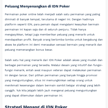
Peluang Menyenangkan di IDN Poker
Permainan poker online telah menjadi salah satu permainan yang paling
diminati di banyak tempat, terutama di negeri ini. Dengan hadirnya
platform seperti IDN, para pemain dapat mengalami keasyikan bermain
permainan ini kapan saja dan di seluruh penjuru. Tidak hanya
mengasyikkan, tetapi juga memberikan peluang yang menarik untuk
mendapatkan profit. Banyak orang berlomba-lomba untuk bergabung dan
akses ke platform ini demi merasakan sensasi bermain yang menarik dan
peluang memenangkan bonus besar.
Salah satu hal yang menarik dari IDN Poker adalah akses yang mudah dan
berbagai permainan yang tersedia. Melalui desain yang intuitif dan fungsi-
fungsi menarik, entah awal maupun veteran dapat melakukan permainan
ini dengan lancar. Dari pilihan permainan yang banyak hingga promosi
yang menguntungkan, situs ini memungkinkan setiap orang untuk
menikmati kesenangan dalam bermain sambil belajar strategi yang lebih
canggih. Yuk kita jelajahi lebih jauh mengenai peluang menguntungkan
yang dapat ditemukan dalam permainan ini.
Strategi Menang di IDN Poker