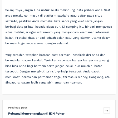
Selanjutnya, jangan lupa untuk selalu melindungi data pribadi Anda. Saat
anda melakukan masuk di platform satria4d atau daftar pada situs
satria4d, pastikan Anda memakai kata sandi yang kuat serta jangan
berbagi data pribadi kepada siapa pun. Di samping itu, hindari mengakses
situs melalui jaringan wifi umum yang mengancam keamanan informasi
kalian. Proteksi data pribadi adalah salah satu yang elemen utama dalam
bermain togel secara aman dengan selamat.
Yang terakhir, tetapkan batasan saat bermain. Kenalilah diri Anda dan
bermainlah dalam kendali. Tentukan seberapa banyak banyak uang yang
bisa bisa Anda bagi bermain serta jangan sekali pun melebihi batas
tersebut. Dengan mengikuti prinsip-prinsip tersebut, Anda dapat
menikmati permainan permainan togel, termasuk Sidney, Hongkong, atau
Singapura, dalam lebih yang lebih aman dan nyaman.
Previous post
Peluang Menyenangkan di IDN Poker