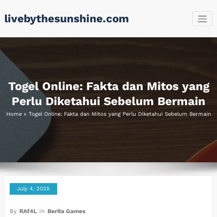
Skip
livebythesunshine.com
to
content
Togel Online: Fakta dan Mitos yang
Perlu Diketahui Sebelum Bermain
Home
»
Togel Online: Fakta dan Mitos yang Perlu Diketahui Sebelum Bermain
July 4, 2025
By
RAf4L
In
Berita Games