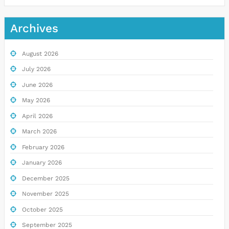
Archives
August 2026
July 2026
June 2026
May 2026
April 2026
March 2026
February 2026
January 2026
December 2025
November 2025
October 2025
September 2025