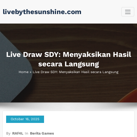
Skip
livebythesunshine.com
to
content
Live Draw SDY: Menyaksikan Hasil
secara Langsung
Home
»
Live Draw SDY: Menyaksikan Hasil secara Langsung
October 16, 2025
By
RAf4L
In
Berita Games