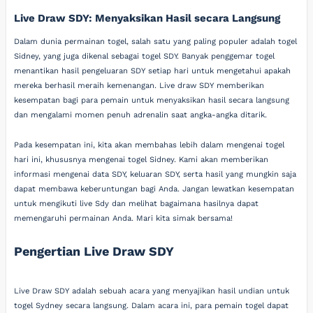
Live Draw SDY: Menyaksikan Hasil secara Langsung
Dalam dunia permainan togel, salah satu yang paling populer adalah togel
Sidney, yang juga dikenal sebagai togel SDY. Banyak penggemar togel
menantikan hasil pengeluaran SDY setiap hari untuk mengetahui apakah
mereka berhasil meraih kemenangan. Live draw SDY memberikan
kesempatan bagi para pemain untuk menyaksikan hasil secara langsung
dan mengalami momen penuh adrenalin saat angka-angka ditarik.
Pada kesempatan ini, kita akan membahas lebih dalam mengenai togel
hari ini, khususnya mengenai togel Sidney. Kami akan memberikan
informasi mengenai data SDY, keluaran SDY, serta hasil yang mungkin saja
dapat membawa keberuntungan bagi Anda. Jangan lewatkan kesempatan
untuk mengikuti live Sdy dan melihat bagaimana hasilnya dapat
memengaruhi permainan Anda. Mari kita simak bersama!
Pengertian Live Draw SDY
Live Draw SDY adalah sebuah acara yang menyajikan hasil undian untuk
togel Sydney secara langsung. Dalam acara ini, para pemain togel dapat