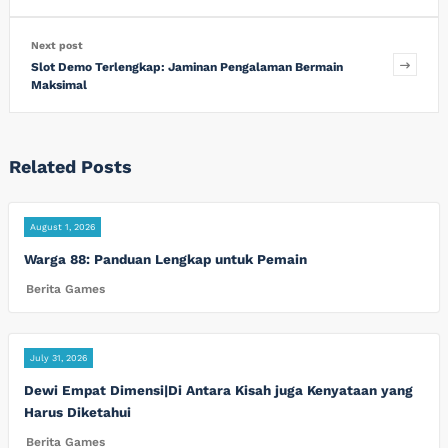
Next post
Slot Demo Terlengkap: Jaminan Pengalaman Bermain
Maksimal
Related Posts
August 1, 2026
Warga 88: Panduan Lengkap untuk Pemain
Berita Games
July 31, 2026
Dewi Empat Dimensi|Di Antara Kisah juga Kenyataan yang
Harus Diketahui
Berita Games