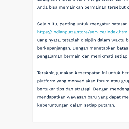
Anda bisa memainkan permainan tersebut d
Selain itu, penting untuk mengatur batasan
https://indianplaza.store/service/index.htm
uang nyata, tetaplah disiplin dalam waktu 
berkepanjangan. Dengan menetapkan batas 
pengalaman bermain dan menikmati setiap p
Terakhir, gunakan kesempatan ini untuk be
platform yang menyediakan forum atau grup
bertukar tips dan strategi. Dengan mendeng
mendapatkan wawasan baru yang dapat m
keberuntungan dalam setiap putaran.