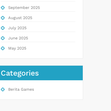
September 2025
August 2025
July 2025
June 2025
May 2025
Categories
Berita Games