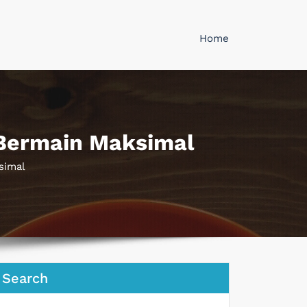
Home
Bermain Maksimal
simal
Search