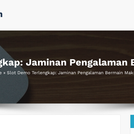
m
ngkap: Jaminan Pengalaman 
e
»
Slot Demo Terlengkap: Jaminan Pengalaman Bermain Mak