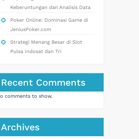
Keberuntungan dan Analisis Data
Poker Online: Dominasi Game di
JeniusPoker.com
Strategi Menang Besar di Slot
Pulsa Indosat dan Tri
Recent Comments
o comments to show.
Archives