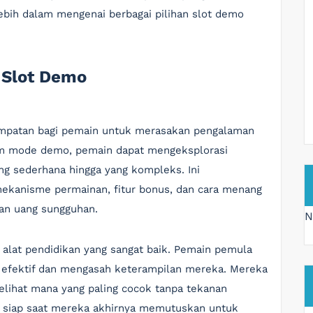
lebih dalam mengenai berbagai pilihan slot demo
Slot Demo
patan bagi pemain untuk merasakan pengalaman
lam mode demo, pemain dapat mengeksplorasi
ang sederhana hingga yang kompleks. Ini
anisme permainan, fitur bonus, dan cara menang
an uang sungguhan.
N
i alat pendidikan yang sangat baik. Pemain pemula
ng efektif dan mengasah keterampilan mereka. Mereka
lihat mana yang paling cocok tanpa tekanan
bih siap saat mereka akhirnya memutuskan untuk