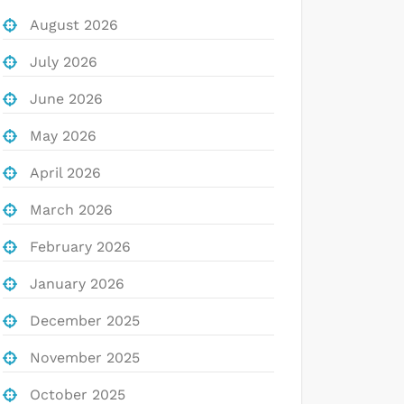
August 2026
July 2026
June 2026
May 2026
April 2026
March 2026
February 2026
January 2026
December 2025
November 2025
October 2025