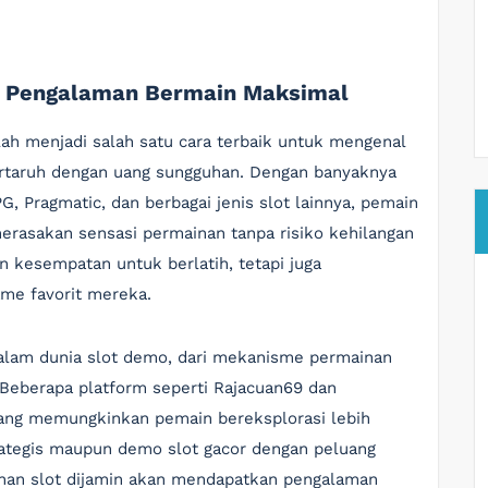
n Pengalaman Bermain Maksimal
lah menjadi salah satu cara terbaik untuk mengenal
ertaruh dengan uang sungguhan. Dengan banyaknya
G, Pragmatic, dan berbagai jenis slot lainnya, pemain
merasakan sensasi permainan tanpa risiko kehilangan
 kesempatan untuk berlatih, tetapi juga
e favorit mereka.
alam dunia slot demo, dari mekanisme permainan
Beberapa platform seperti Rajacuan69 dan
ng memungkinkan pemain bereksplorasi lebih
rategis maupun demo slot gacor dengan peluang
nan slot dijamin akan mendapatkan pengalaman