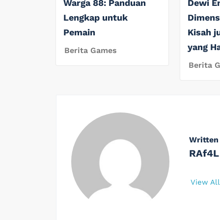
Warga 88: Panduan
Dewi E
Lengkap untuk
Dimensi
Pemain
Kisah j
yang Ha
Berita Games
Berita 
Written
RAf4L
View Al