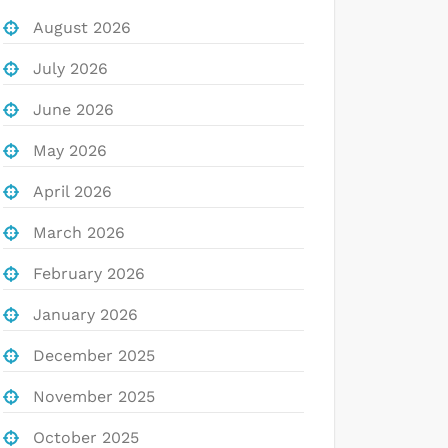
August 2026
July 2026
June 2026
May 2026
April 2026
March 2026
February 2026
January 2026
December 2025
November 2025
October 2025