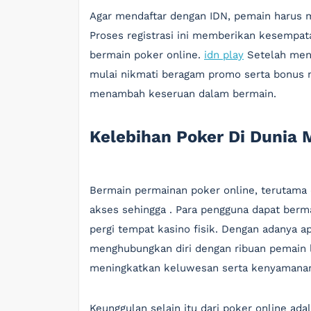
Agar mendaftar dengan IDN, pemain harus m
Proses registrasi ini memberikan kesempa
bermain poker online.
idn play
Setelah mend
mulai nikmati beragam promo serta bonus m
menambah keseruan dalam bermain.
Kelebihan Poker Di Dunia 
Bermain permainan poker online, terutama
akses sehingga . Para pengguna dapat berma
pergi tempat kasino fisik. Dengan adanya ap
menghubungkan diri dengan ribuan pemain la
meningkatkan keluwesan serta kenyamanan
Keunggulan selain itu dari poker online ada