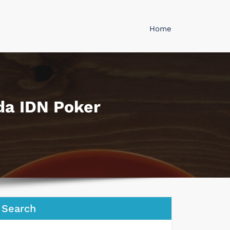
Home
da IDN Poker
Search