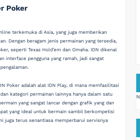
r Poker
line terkemuka di Asia, yang juga memberikan
an. Dengan beragam jenis permainan yang tersedia,
ker, seperti Texas Hold’em dan Omaha. IDN dikenal
n interface pengguna yang ramah, jadi sangat
erpengalaman.
DN Poker adalah alat IDN Play, di mana memfasilitasi
an kategori permainan lainnya hanya dalam satu
N
bermain yang sangat lancar dengan grafik yang dan
at yang ideal untuk bermain sambil berkompetisi
ini juga terus senantiasa memperbarui servisnya