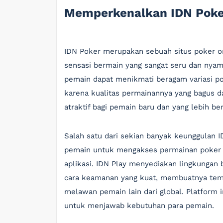
Memperkenalkan IDN Poke
IDN Poker merupakan sebuah situs poker on
sensasi bermain yang sangat seru dan nyam
pemain dapat menikmati beragam variasi po
karena kualitas permainannya yang bagus da
atraktif bagi pemain baru dan yang lebih b
Salah satu dari sekian banyak keunggulan I
pemain untuk mengakses permainan poker d
aplikasi. IDN Play menyediakan lingkungan 
cara keamanan yang kuat, membuatnya temp
melawan pemain lain dari global. Platform 
untuk menjawab kebutuhan para pemain.