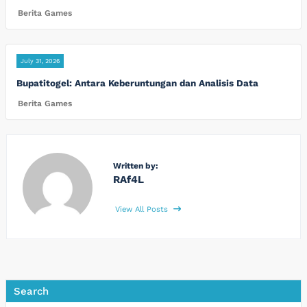
Berita Games
July 31, 2026
Bupatitogel: Antara Keberuntungan dan Analisis Data
Berita Games
Written by:
RAf4L
View All Posts
Search