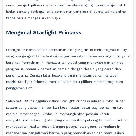
demo menjadi pilihan menarik bagi mereka yang ingin mempelajari lebih
lanjut tentang berbagai jenis permainan yang ada di dunia kasino online
tanpa harus mengeluarkan biaya.
Mengenal Starlight Princess
Starlight Princess adalah permainan slot yang dirilis oleh Pragmatic Play,
yang mengangkat tema fantasi dengan karakter utama seorang putri yang
bersinar. Permainan ini menawarkan visual yang menawan dan animasi
yang halus, menarik perhatian pemain dengan desain yang cerah dan
penuh warna. Dengan latar belakang yang menggambarkan kerajaan
magis, Starlight Princess menjadi salah satu pilihan menarik bagi para
penggemar slot.
Salah satu fitur unggulan dalam Starlight Princess adalah simbol super
scatter yang dapat memberikan kesempatan besar bagi pemain untuk
meraih kemenangan. Simbol ini memungkinkan pemain untuk
mengaktifkan putaran gratis yang memberikan peluang tambahan untuk
mendapatkan hadiah besar. Dengan potensi slot gacor, permainan ini
menawarkan pengalaman bermain yang mendebarkan dan memuaskan