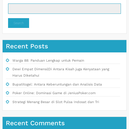
Search
Recent Posts
Warga 88: Panduan Lengkap untuk Pemain
Dewi Empat Dimensi|Di Antara Kisah juga Kenyataan yang
Harus Diketahui
Bupatitogel: Antara Keberuntungan dan Analisis Data
Poker Online: Dominasi Game di JeniusPoker.com
Strategi Menang Besar di Slot Pulsa Indosat dan Tri
Recent Comments