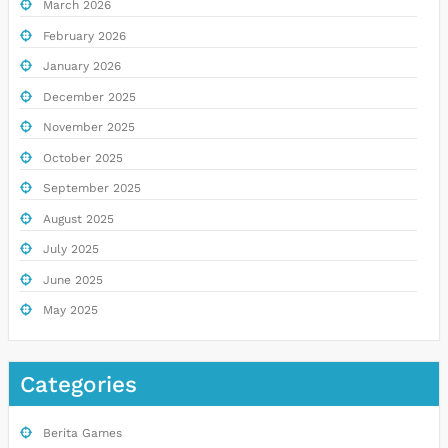
March 2026
February 2026
January 2026
December 2025
November 2025
October 2025
September 2025
August 2025
July 2025
June 2025
May 2025
Categories
Berita Games