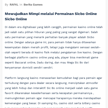
By
RAf4L
In
Berita Games
Mewujudkan Mimpi melalui Permainan Sicbo Online
Sicbo Online
Di dalam era digitalisasi yang lebih canggih, permainan kasino online telah
jadi salah satu pilihan hiburan yang paling yang sangat digemari. Salah
satu permainan yang menarik perhatian banyak player adalah Sicbo
online. Dengan adanya game ini, para pemain tidak hanya ditawarkan
kesempatan dalam meraih profit, tetapi juga mengalami sensasi seolah-
olah seperti berada di kasino fisik melalui pengalaman live kasino. Dengan
berbagai platform casino online yang ada, player bisa menikmati game
seperti Baccarat online, Dadu daring, dan mau Mega Sic Bo dari
kenyamanan domisili sendiri sendiri.
Platform langsung kasino menawarkan kemudahan bagi para pemain agar
terhubung dengan para dealer secara langsung, menciptakan atmosfer
yang lebih hidup dan interaktif. Sic Bo online menjadi salah satu game
favorit dikarenakan kesederhanaan serta kecepatan permainannya ,
memungkinkan pemain agar mencapai harapannya mereka mendapatkan
kemenangan yang besar. Di samping itu, casino slot serta lottery casino