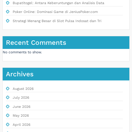
Bupatitogel: Antara Keberuntungan dan Analisis Data
Poker Online: Dominasi Game di JeniusPoker.com
Strategi Menang Besar di Slot Pulsa Indosat dan Tri
Recent Comments
No comments to show.
Archives
August 2026
July 2026
June 2026
May 2026
April 2026