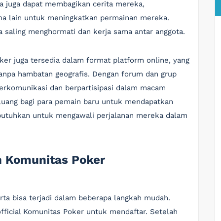
gota juga dapat membagikan cerita mereka,
a lain untuk meningkatkan permainan mereka.
sa saling menghormati dan kerja sama antar anggota.
er juga tersedia dalam format platform online, yang
npa hambatan geografis. Dengan forum dan grup
berkomunikasi dan berpartisipasi dalam macam
peluang bagi para pemain baru untuk mendapatkan
ibutuhkan untuk mengawali perjalanan mereka dalam
n Komunitas Poker
ta bisa terjadi dalam beberapa langkah mudah.
fficial Komunitas Poker untuk mendaftar. Setelah