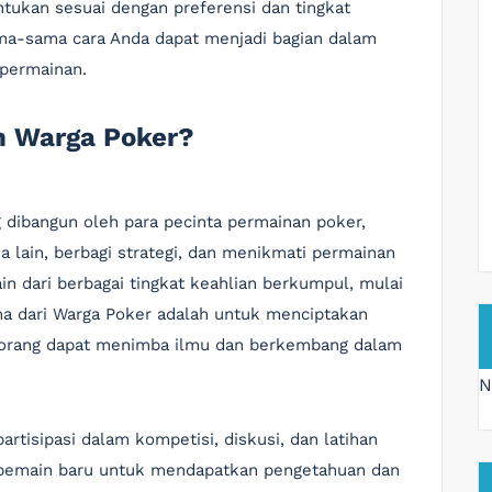
tukan sesuai dengan preferensi dan tingkat
ma-sama cara Anda dapat menjadi bagian dalam
permainan.
n Warga Poker?
dibangun oleh para pecinta permainan poker,
 lain, berbagi strategi, dan menikmati permainan
n dari berbagai tingkat keahlian berkumpul, mulai
ama dari Warga Poker adalah untuk menciptakan
orang dapat menimba ilmu dan berkembang dalam
N
artisipasi dalam kompetisi, diskusi, dan latihan
pemain baru untuk mendapatkan pengetahuan dan