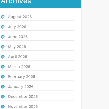
Archives
August 2026
July 2026
June 2026
May 2026
April 2026
March 2026
February 2026
January 2026
December 2025
November 2025