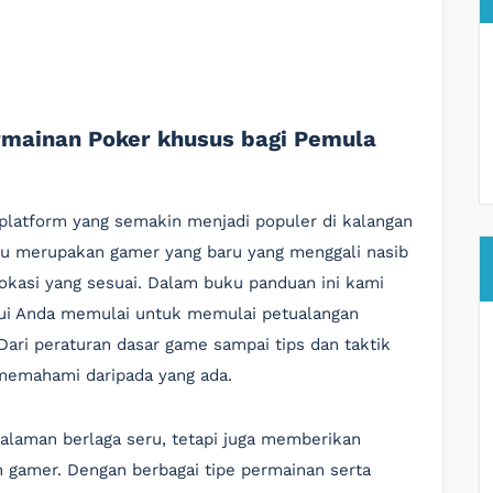
rmainan Poker khusus bagi Pemula
platform yang semakin menjadi populer di kalangan
mu merupakan gamer yang baru yang menggali nasib
okasi yang sesuai. Dalam buku panduan ini kami
ui Anda memulai untuk memulai petualangan
ri peraturan dasar game sampai tips dan taktik
emahami daripada yang ada.
laman berlaga seru, tetapi juga memberikan
gamer. Dengan berbagai tipe permainan serta