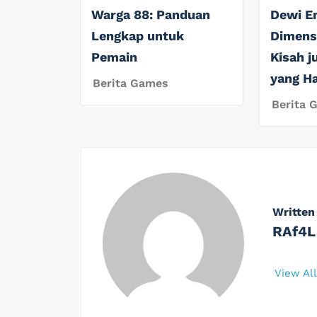
Warga 88: Panduan
Dewi E
Lengkap untuk
Dimensi
Pemain
Kisah j
yang Ha
Berita Games
Berita 
Written
RAf4L
View Al