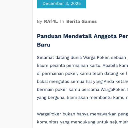
December 3, 2025
By
RAf4L
In
Berita Games
Panduan Mendetail Anggota Pe
Baru
Selamat datang dunia Warga Poker, sebuah 
kaum pecinta permainan kartu. Apabila ka
di permainan poker, kamu telah datang ke l
bakal mengulas semua hal yang Anda ketah
bermain poker kamu bersama WargaPoker. Da
yang berguna, kami akan membantu kamu m
WargaPoker bukan hanya menawarkan penga
komunitas yang mendukung untuk sejumlah 