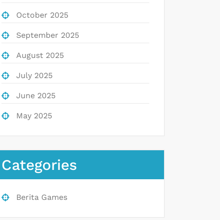
October 2025
September 2025
August 2025
July 2025
June 2025
May 2025
Categories
Berita Games