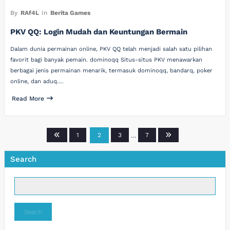
By
RAf4L
In
Berita Games
PKV QQ: Login Mudah dan Keuntungan Bermain
Dalam dunia permainan online, PKV QQ telah menjadi salah satu pilihan
favorit bagi banyak pemain. dominoqq Situs-situs PKV menawarkan
berbagai jenis permainan menarik, termasuk dominoqq, bandarq, poker
online, dan aduq.…
Read More
Posts
1
2
3
…
7
pagination
Search
Search