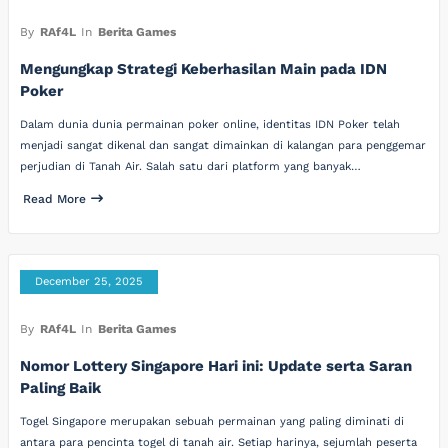
By
RAf4L
In
Berita Games
Mengungkap Strategi Keberhasilan Main pada IDN
Poker
Dalam dunia dunia permainan poker online, identitas IDN Poker telah
menjadi sangat dikenal dan sangat dimainkan di kalangan para penggemar
perjudian di Tanah Air. Salah satu dari platform yang banyak…
Read More
December 25, 2025
By
RAf4L
In
Berita Games
Nomor Lottery Singapore Hari ini: Update serta Saran
Paling Baik
Togel Singapore merupakan sebuah permainan yang paling diminati di
antara para pencinta togel di tanah air. Setiap harinya, sejumlah peserta