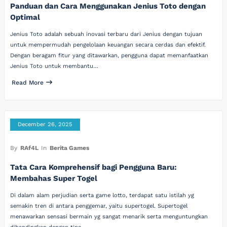
Panduan dan Cara Menggunakan Jenius Toto dengan
Optimal
Jenius Toto adalah sebuah inovasi terbaru dari Jenius dengan tujuan
untuk mempermudah pengelolaan keuangan secara cerdas dan efektif.
Dengan beragam fitur yang ditawarkan, pengguna dapat memanfaatkan
Jenius Toto untuk membantu…
Read More
December 26, 2025
By
RAf4L
In
Berita Games
Tata Cara Komprehensif bagi Pengguna Baru:
Membahas Super Togel
Di dalam alam perjudian serta game lotto, terdapat satu istilah yg
semakin tren di antara penggemar, yaitu supertogel. Supertogel
menawarkan sensasi bermain yg sangat menarik serta menguntungkan