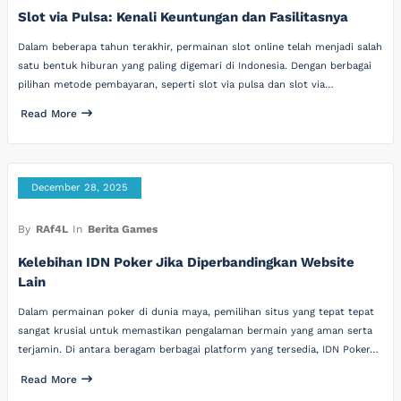
Slot via Pulsa: Kenali Keuntungan dan Fasilitasnya
Dalam beberapa tahun terakhir, permainan slot online telah menjadi salah
satu bentuk hiburan yang paling digemari di Indonesia. Dengan berbagai
pilihan metode pembayaran, seperti slot via pulsa dan slot via…
Read More
December 28, 2025
By
RAf4L
In
Berita Games
Kelebihan IDN Poker Jika Diperbandingkan Website
Lain
Dalam permainan poker di dunia maya, pemilihan situs yang tepat tepat
sangat krusial untuk memastikan pengalaman bermain yang aman serta
terjamin. Di antara beragam berbagai platform yang tersedia, IDN Poker…
Read More