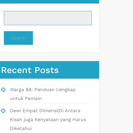
Search
Recent Posts
Warga 88: Panduan Lengkap
untuk Pemain
Dewi Empat Dimensi|Di Antara
Kisah juga Kenyataan yang Harus
Diketahui