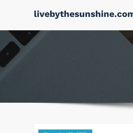
Skip
livebythesunshine.co
to
content