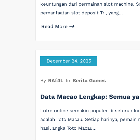
keuntungan dari permainan slot machine. S
pemanfaatan slot deposit Tri, yang…
Read More
December 24, 2025
By
RAf4L
In
Berita Games
Data Macao Lengkap: Semua ya
Lotre online semakin populer di seluruh Indo
adalah Toto Macau. Setiap harinya, pemain
hasil angka Toto Macau…