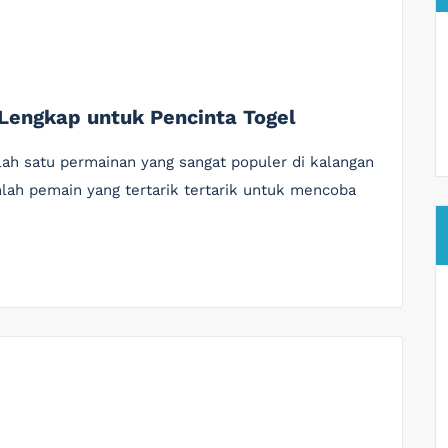
Lengkap untuk Pencinta Togel
ah satu permainan yang sangat populer di kalangan
mlah pemain yang tertarik tertarik untuk mencoba