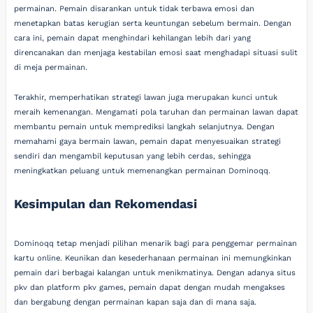
permainan. Pemain disarankan untuk tidak terbawa emosi dan
menetapkan batas kerugian serta keuntungan sebelum bermain. Dengan
cara ini, pemain dapat menghindari kehilangan lebih dari yang
direncanakan dan menjaga kestabilan emosi saat menghadapi situasi sulit
di meja permainan.
Terakhir, memperhatikan strategi lawan juga merupakan kunci untuk
meraih kemenangan. Mengamati pola taruhan dan permainan lawan dapat
membantu pemain untuk memprediksi langkah selanjutnya. Dengan
memahami gaya bermain lawan, pemain dapat menyesuaikan strategi
sendiri dan mengambil keputusan yang lebih cerdas, sehingga
meningkatkan peluang untuk memenangkan permainan Dominoqq.
Kesimpulan dan Rekomendasi
Dominoqq tetap menjadi pilihan menarik bagi para penggemar permainan
kartu online. Keunikan dan kesederhanaan permainan ini memungkinkan
pemain dari berbagai kalangan untuk menikmatinya. Dengan adanya situs
pkv dan platform pkv games, pemain dapat dengan mudah mengakses
dan bergabung dengan permainan kapan saja dan di mana saja.