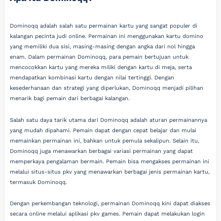
Dominoqq adalah salah satu permainan kartu yang sangat populer di
kalangan pecinta judi online. Permainan ini menggunakan kartu domino
yang memiliki dua sisi, masing-masing dengan angka dari nol hingga
enam. Dalam permainan Dominoqq, para pemain bertujuan untuk
mencocokkan kartu yang mereka miliki dengan kartu di meja, serta
mendapatkan kombinasi kartu dengan nilai tertinggi. Dengan
kesederhanaan dan strategi yang diperlukan, Dominoqq menjadi pilihan
menarik bagi pemain dari berbagai kalangan.
Salah satu daya tarik utama dari Dominoqq adalah aturan permainannya
yang mudah dipahami. Pemain dapat dengan cepat belajar dan mulai
memainkan permainan ini, bahkan untuk pemula sekalipun. Selain itu,
Dominoqq juga menawarkan berbagai variasi permainan yang dapat
memperkaya pengalaman bermain. Pemain bisa mengakses permainan ini
melalui situs-situs pkv yang menawarkan berbagai jenis permainan kartu,
termasuk Dominoqq.
Dengan perkembangan teknologi, permainan Dominoqq kini dapat diakses
secara online melalui aplikasi pkv games. Pemain dapat melakukan login