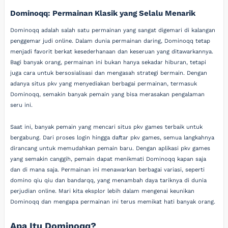
Dominoqq: Permainan Klasik yang Selalu Menarik
Dominoqq adalah salah satu permainan yang sangat digemari di kalangan
penggemar judi online. Dalam dunia permainan daring, Dominoqq tetap
menjadi favorit berkat kesederhanaan dan keseruan yang ditawarkannya.
Bagi banyak orang, permainan ini bukan hanya sekadar hiburan, tetapi
juga cara untuk bersosialisasi dan mengasah strategi bermain. Dengan
adanya situs pkv yang menyediakan berbagai permainan, termasuk
Dominoqq, semakin banyak pemain yang bisa merasakan pengalaman
seru ini.
Saat ini, banyak pemain yang mencari situs pkv games terbaik untuk
bergabung. Dari proses login hingga daftar pkv games, semua langkahnya
dirancang untuk memudahkan pemain baru. Dengan aplikasi pkv games
yang semakin canggih, pemain dapat menikmati Dominoqq kapan saja
dan di mana saja. Permainan ini menawarkan berbagai variasi, seperti
domino qiu qiu dan bandarqq, yang menambah daya tariknya di dunia
perjudian online. Mari kita eksplor lebih dalam mengenai keunikan
Dominoqq dan mengapa permainan ini terus memikat hati banyak orang.
Apa Itu Dominoqq?