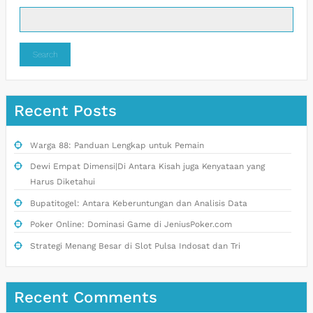
Search
Recent Posts
Warga 88: Panduan Lengkap untuk Pemain
Dewi Empat Dimensi|Di Antara Kisah juga Kenyataan yang
Harus Diketahui
Bupatitogel: Antara Keberuntungan dan Analisis Data
Poker Online: Dominasi Game di JeniusPoker.com
Strategi Menang Besar di Slot Pulsa Indosat dan Tri
Recent Comments