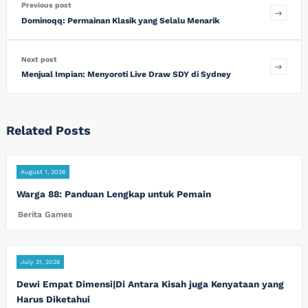
Previous post
Dominoqq: Permainan Klasik yang Selalu Menarik
Next post
Menjual Impian: Menyoroti Live Draw SDY di Sydney
Related Posts
August 1, 2026
Warga 88: Panduan Lengkap untuk Pemain
Berita Games
July 31, 2026
Dewi Empat Dimensi|Di Antara Kisah juga Kenyataan yang
Harus Diketahui