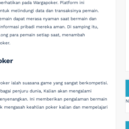
rhatikan pada Wargapoker. Platform ini
tuk melindungi data dan transaksinya pemain.
pemain dapat merasa nyaman saat bermain dan
informasi pribadi mereka aman. Di samping itu,
long para pemain setiap saat, menambah
oker.
oker
Poker ialah suasana game yang sangat berkompetisi.
bagai penjuru dunia, Kalian akan mengalami
menyenangkan. Ini memberikan pengalaman bermain
N
ak mengasah keahlian poker kalian dan mempelajari