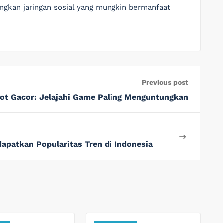
ngkan jaringan sosial yang mungkin bermanfaat
Previous post
Slot Gacor: Jelajahi Game Paling Menguntungkan
apatkan Popularitas Tren di Indonesia