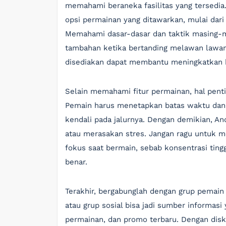
memahami beraneka fasilitas yang tersedia
opsi permainan yang ditawarkan, mulai dari
Memahami dasar-dasar dan taktik masing-
tambahan ketika bertanding melawan lawan
disediakan dapat membantu meningkatkan k
Selain memahami fitur permainan, hal pent
Pemain harus menetapkan batas waktu dan 
kendali pada jalurnya. Dengan demikian, A
atau merasakan stres. Jangan ragu untuk me
fokus saat bermain, sebab konsentrasi tin
benar.
Terakhir, bergabunglah dengan grup pemain
atau grup sosial bisa jadi sumber informas
permainan, dan promo terbaru. Dengan disku