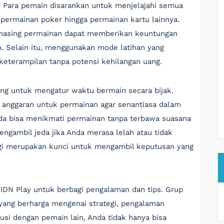
. Para pemain disarankan untuk menjelajahi semua
 permainan poker hingga permainan kartu lainnya.
masing permainan dapat memberikan keuntungan
. Selain itu, menggunakan mode latihan yang
eterampilan tanpa potensi kehilangan uang.
ing untuk mengatur waktu bermain secara bijak.
anggaran untuk permainan agar senantiasa dalam
nda bisa menikmati permainan tanpa terbawa suasana
ngambil jeda jika Anda merasa lelah atau tidak
ggi merupakan kunci untuk mengambil keputusan yang
 IDN Play untuk berbagi pengalaman dan tips. Grup
i yang berharga mengenai strategi, pengalaman
si dengan pemain lain, Anda tidak hanya bisa