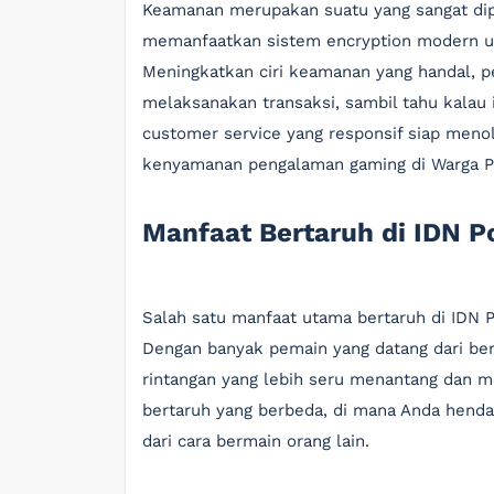
Keamanan merupakan suatu yang sangat dipe
memanfaatkan sistem encryption modern un
Meningkatkan ciri keamanan yang handal, 
melaksanakan transaksi, sambil tahu kalau 
customer service yang responsif siap meno
kenyamanan pengalaman gaming di Warga P
Manfaat Bertaruh di IDN P
Salah satu manfaat utama bertaruh di IDN 
Dengan banyak pemain yang datang dari ber
rintangan yang lebih seru menantang dan 
bertaruh yang berbeda, di mana Anda hend
dari cara bermain orang lain.