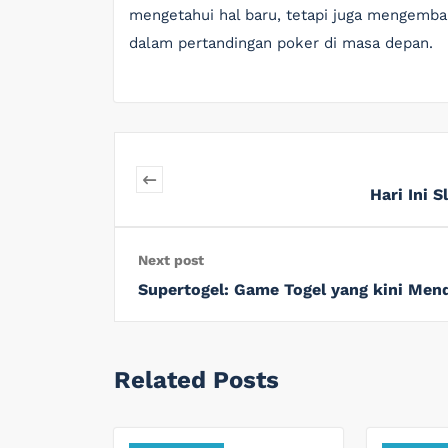
mengetahui hal baru, tetapi juga mengemba
dalam pertandingan poker di masa depan.
Hari Ini 
Next post
Supertogel: Game Togel yang kini Mend
Related Posts