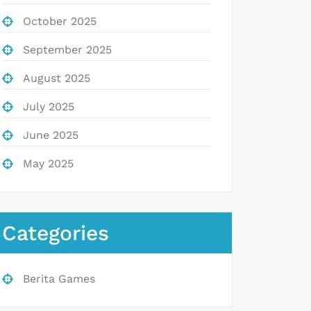
October 2025
September 2025
August 2025
July 2025
June 2025
May 2025
Categories
Berita Games