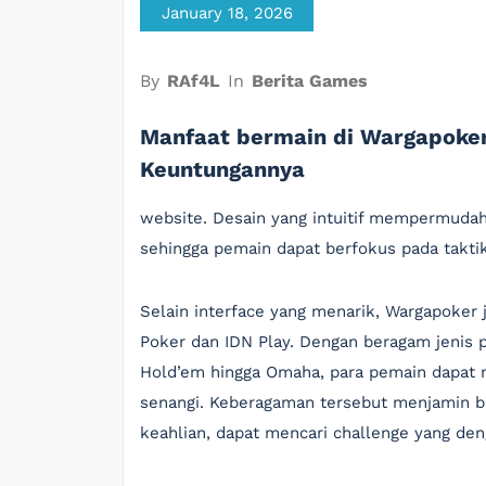
January 18, 2026
By
RAf4L
In
Berita Games
Manfaat bermain di Wargapoker:
Keuntungannya
website. Desain yang intuitif mempermudah
sehingga pemain dapat berfokus pada takti
Selain interface yang menarik, Wargapoker 
Poker dan IDN Play. Dengan beragam jenis p
Hold’em hingga Omaha, para pemain dapat
senangi. Keberagaman tersebut menjamin b
keahlian, dapat mencari challenge yang deng