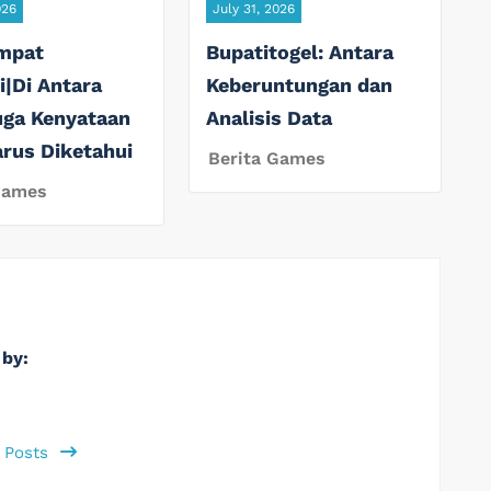
026
July 31, 2026
mpat
Bupatitogel: Antara
|Di Antara
Keberuntungan dan
uga Kenyataan
Analisis Data
rus Diketahui
Berita Games
Games
 by:
l Posts