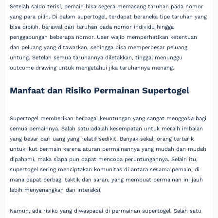
Setelah saldo terisi, pemain bisa segera memasang taruhan pada nomor
yang para pilih. Di dalam supertogel, terdapat beraneka tipe taruhan yang
bisa dipilih, berawal dari taruhan pada nomor individu hingga
penggabungan beberapa nomor. User wajib memperhatikan ketentuan
dan peluang yang ditawarkan, sehingga bisa memperbesar peluang
untung. Setelah semua taruhannya diletakkan, tinggal menunggu
outcome drawing untuk mengetahui jika taruhannya menang.
Manfaat dan Risiko Permainan Supertogel
Supertogel memberikan berbagai keuntungan yang sangat menggoda bagi
semua pemainnya. Salah satu adalah kesempatan untuk meraih imbalan
yang besar dari uang yang relatif sedikit. Banyak sekali orang tertarik
untuk ikut bermain karena aturan permainannya yang mudah dan mudah
dipahami, maka siapa pun dapat mencoba peruntungannya. Selain itu,
supertogel sering menciptakan komunitas di antara sesama pemain, di
mana dapat berbagi taktik dan saran, yang membuat permainan ini jauh
lebih menyenangkan dan interaksi.
Namun, ada risiko yang diwaspadai di permainan supertogel. Salah satu