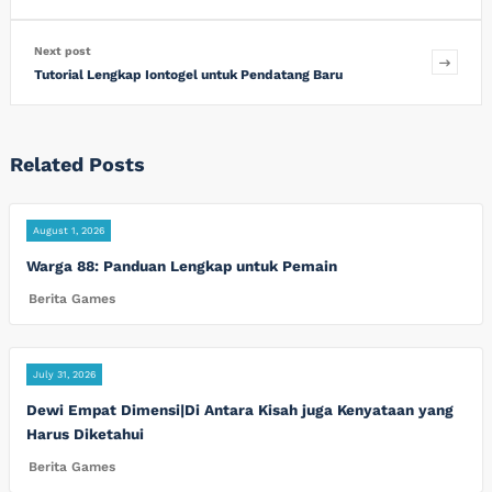
Next post
Tutorial Lengkap Iontogel untuk Pendatang Baru
Related Posts
August 1, 2026
Warga 88: Panduan Lengkap untuk Pemain
Berita Games
July 31, 2026
Dewi Empat Dimensi|Di Antara Kisah juga Kenyataan yang
Harus Diketahui
Berita Games