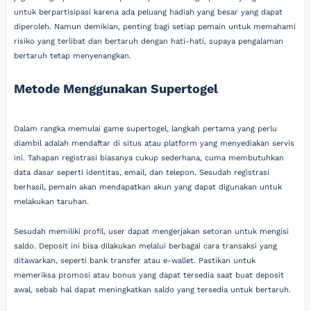
untuk berpartisipasi karena ada peluang hadiah yang besar yang dapat
diperoleh. Namun demikian, penting bagi setiap pemain untuk memahami
risiko yang terlibat dan bertaruh dengan hati-hati, supaya pengalaman
bertaruh tetap menyenangkan.
Metode Menggunakan Supertogel
Dalam rangka memulai game supertogel, langkah pertama yang perlu
diambil adalah mendaftar di situs atau platform yang menyediakan servis
ini. Tahapan registrasi biasanya cukup sederhana, cuma membutuhkan
data dasar seperti identitas, email, dan telepon. Sesudah registrasi
berhasil, pemain akan mendapatkan akun yang dapat digunakan untuk
melakukan taruhan.
Sesudah memiliki profil, user dapat mengerjakan setoran untuk mengisi
saldo. Deposit ini bisa dilakukan melalui berbagai cara transaksi yang
ditawarkan, seperti bank transfer atau e-wallet. Pastikan untuk
memeriksa promosi atau bonus yang dapat tersedia saat buat deposit
awal, sebab hal dapat meningkatkan saldo yang tersedia untuk bertaruh.