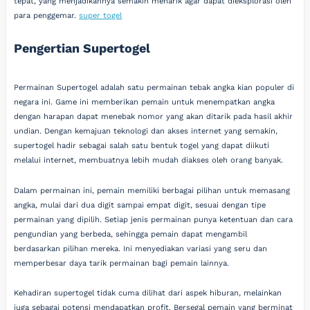
tepat, yang menjadikannya semakin menarik agar dapat dieksplorasi oleh
para penggemar.
super togel
Pengertian Supertogel
Permainan Supertogel adalah satu permainan tebak angka kian populer di
negara ini. Game ini memberikan pemain untuk menempatkan angka
dengan harapan dapat menebak nomor yang akan ditarik pada hasil akhir
undian. Dengan kemajuan teknologi dan akses internet yang semakin,
supertogel hadir sebagai salah satu bentuk togel yang dapat diikuti
melalui internet, membuatnya lebih mudah diakses oleh orang banyak.
Dalam permainan ini, pemain memiliki berbagai pilihan untuk memasang
angka, mulai dari dua digit sampai empat digit, sesuai dengan tipe
permainan yang dipilih. Setiap jenis permainan punya ketentuan dan cara
pengundian yang berbeda, sehingga pemain dapat mengambil
berdasarkan pilihan mereka. Ini menyediakan variasi yang seru dan
memperbesar daya tarik permainan bagi pemain lainnya.
Kehadiran supertogel tidak cuma dilihat dari aspek hiburan, melainkan
juga sebagai potensi mendapatkan profit. Bersegal pemain yang berminat