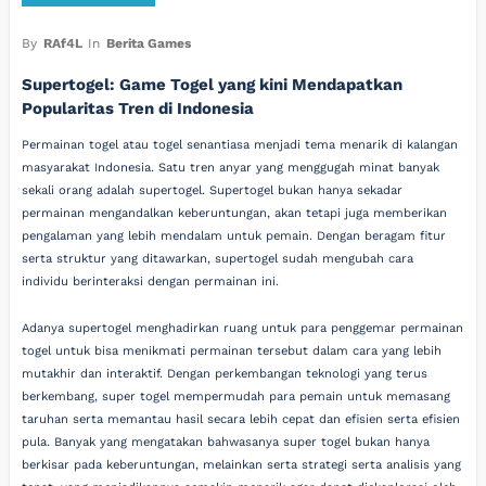
By
RAf4L
In
Berita Games
Supertogel: Game Togel yang kini Mendapatkan
Popularitas Tren di Indonesia
Permainan togel atau togel senantiasa menjadi tema menarik di kalangan
masyarakat Indonesia. Satu tren anyar yang menggugah minat banyak
sekali orang adalah supertogel. Supertogel bukan hanya sekadar
permainan mengandalkan keberuntungan, akan tetapi juga memberikan
pengalaman yang lebih mendalam untuk pemain. Dengan beragam fitur
serta struktur yang ditawarkan, supertogel sudah mengubah cara
individu berinteraksi dengan permainan ini.
Adanya supertogel menghadirkan ruang untuk para penggemar permainan
togel untuk bisa menikmati permainan tersebut dalam cara yang lebih
mutakhir dan interaktif. Dengan perkembangan teknologi yang terus
berkembang, super togel mempermudah para pemain untuk memasang
taruhan serta memantau hasil secara lebih cepat dan efisien serta efisien
pula. Banyak yang mengatakan bahwasanya super togel bukan hanya
berkisar pada keberuntungan, melainkan serta strategi serta analisis yang