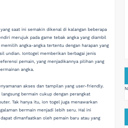
yang saat ini semakin dikenal di kalangan beberapa
l sendiri merujuk pada game tebak angka yang diambil
at memilih angka-angka tertentu dengan harapan yang
il undian. Iontogel memberikan berbagai jenis
referensi pemain, yang menjadikannya pilihan yang
permainan angka.
kenyamanan akses dan tampilan yang user-friendly.
N
 langsung bermain cukup dengan perangkat
ter. Tak hanya itu, ion togel juga menawarkan
alaman bermain menjadi lebih seru. Hal ini
 dapat dimanfaatkan oleh pemain baru atau yang