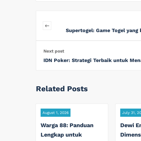
Supertogel: Game Togel yang 
Next post
IDN Poker: Strategi Terbaik untuk Men
Related Posts
August 1, 2026
July 31, 2
Warga 88: Panduan
Dewi E
Lengkap untuk
Dimensi