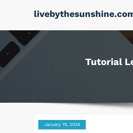
Skip
livebythesunshine.co
to
content
Tutorial 
January 19, 2026