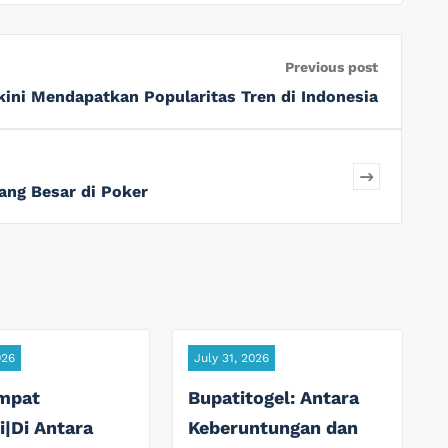
Previous post
kini Mendapatkan Popularitas Tren di Indonesia
ang Besar di Poker
026
July 31, 2026
mpat
Bupatitogel: Antara
|Di Antara
Keberuntungan dan