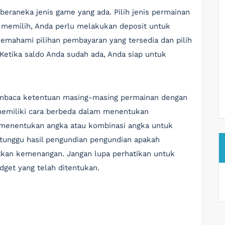
beraneka jenis game yang ada. Pilih jenis permainan
h memilih, Anda perlu melakukan deposit untuk
memahami pilihan pembayaran yang tersedia dan pilih
 Ketika saldo Anda sudah ada, Anda siap untuk
mbaca ketentuan masing-masing permainan dengan
g memiliki cara berbeda dalam menentukan
 menentukan angka atau kombinasi angka untuk
 tunggu hasil pengundian pengundian apakah
kan kemenangan. Jangan lupa perhatikan untuk
dget yang telah ditentukan.