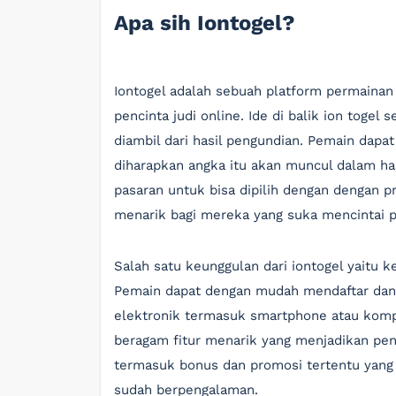
Apa sih Iontogel?
Iontogel adalah sebuah platform permainan 
pencinta judi online. Ide di balik ion toge
diambil dari hasil pengundian. Pemain dap
diharapkan angka itu akan muncul dalam has
pasaran untuk bisa dipilih dengan dengan p
menarik bagi mereka yang suka mencintai 
Salah satu keunggulan dari iontogel yaitu 
Pemain dapat dengan mudah mendaftar dan
elektronik termasuk smartphone atau kompu
beragam fitur menarik yang menjadikan peng
termasuk bonus dan promosi tertentu yang
sudah berpengalaman.