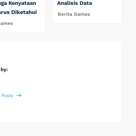
uga Kenyataan
Analisis Data
rus Diketahui
Berita Games
Games
 by:
l Posts