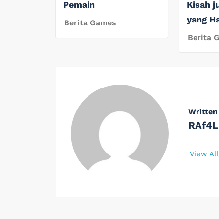
Pemain
Kisah j
yang Ha
Berita Games
Berita 
Written
RAf4L
View Al