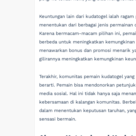
Keuntungan lain dari kudatogel ialah ragam
menentukan dari berbagai jenis permainan 
Karena bermacam-macam pilihan ini, pemain
berbeda untuk meningkatkan kemungkinan be
menawarkan bonus dan promosi menarik yan
gilirannya meningkatkan kemungkinan keun
Terakhir, komunitas pemain kudatogel yang
berarti. Pemain bisa mendonorkan petunjuk,
media sosial. Hal ini tidak hanya saja men
kebersamaan di kalangan komunitas. Berbek
dalam menentukan keputusan taruhan, yan
sensasi bermain.