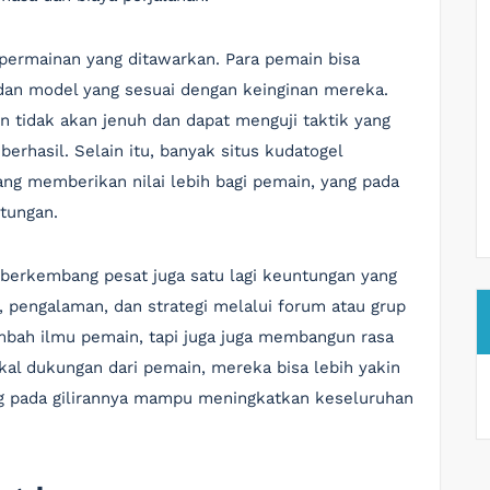
 permainan yang ditawarkan. Para pemain bisa
dan model yang sesuai dengan keinginan mereka.
 tidak akan jenuh dan dapat menguji taktik yang
rhasil. Selain itu, banyak situs kudatogel
g memberikan nilai lebih bagi pemain, yang pada
tungan.
 berkembang pesat juga satu lagi keuntungan yang
 pengalaman, dan strategi melalui forum atau grup
ambah ilmu pemain, tapi juga juga membangun rasa
al dukungan dari pemain, mereka bisa lebih yakin
g pada gilirannya mampu meningkatkan keseluruhan