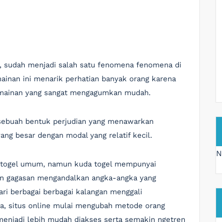
el, sudah menjadi salah satu fenomena fenomena di
mainan ini menarik perhatian banyak orang karena
rmainan yang sangat mengagumkan mudah.
 sebuah bentuk perjudian yang menawarkan
ng besar dengan modal yang relatif kecil.
N
ka togel umum, namun kuda togel mempunyai
kan gagasan mengandalkan angka-angka yang
ri berbagai berbagai kalangan menggali
a, situs online mulai mengubah metode orang
njadi lebih mudah diakses serta semakin ngetren