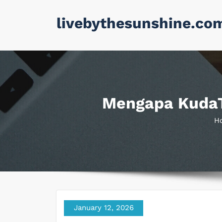
Skip
livebythesunshine.co
to
content
Mengapa KudaTo
H
January 12, 2026