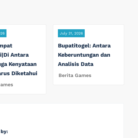
026
July 31, 2026
mpat
Bupatitogel: Antara
|Di Antara
Keberuntungan dan
uga Kenyataan
Analisis Data
rus Diketahui
Berita Games
Games
 by: