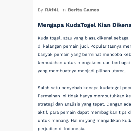
By
RAf4L
In
Berita Games
Mengapa KudaTogel Kian Dikenal
Kuda togel, atau yang biasa dikenal sebaga
di kalangan pemain judi. Popularitasnya me
banyak pemain yang berminat mencoba ke
kemudahan untuk mengakses dan berbagai k
yang membuatnya menjadi pilihan utama.
Salah satu penyebab kenapa kudatogel popu
Permainan ini tidak hanya membutuhkan k
strategi dan analisis yang tepat. Dengan a
aktif, para pemain dapat membagikan tips 
untuk menang. Hal ini yang menjadikan kud
perjudian di Indonesia.