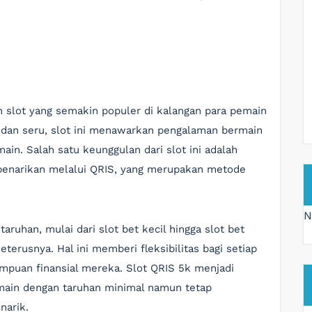
n slot yang semakin populer di kalangan para pemain
 dan seru, slot ini menawarkan pengalaman bermain
n. Salah satu keunggulan dari slot ini adalah
enarikan melalui QRIS, yang merupakan metode
N
taruhan, mulai dari slot bet kecil hingga slot bet
seterusnya. Hal ini memberi fleksibilitas bagi setiap
puan finansial mereka. Slot QRIS 5k menjadi
rmain dengan taruhan minimal namun tetap
arik.