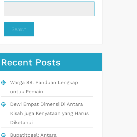
Search
Recent Posts
Warga 88: Panduan Lengkap
untuk Pemain
Dewi Empat Dimensi|Di Antara
Kisah juga Kenyataan yang Harus
Diketahui
Bupatitogel: Antara