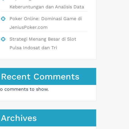
Keberuntungan dan Analisis Data
Poker Online: Dominasi Game di
JeniusPoker.com
Strategi Menang Besar di Slot
Pulsa Indosat dan Tri
Recent Comments
o comments to show.
Archives