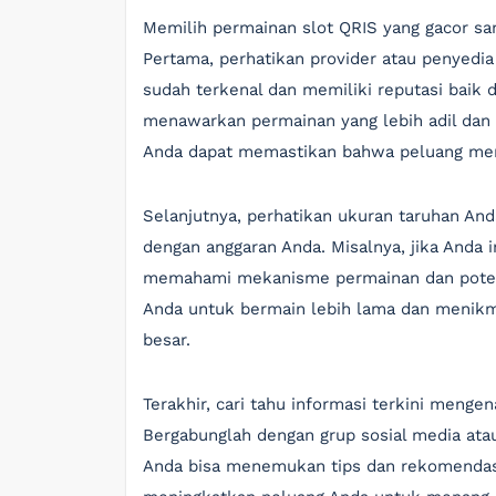
Memilih permainan slot QRIS yang gacor s
Pertama, perhatikan provider atau penyedia
sudah terkenal dan memiliki reputasi baik d
menawarkan permainan yang lebih adil dan d
Anda dapat memastikan bahwa peluang men
Selanjutnya, perhatikan ukuran taruhan Anda.
dengan anggaran Anda. Misalnya, jika Anda 
memahami mekanisme permainan dan poten
Anda untuk bermain lebih lama dan menikma
besar.
Terakhir, cari tahu informasi terkini menge
Bergabunglah dengan grup sosial media ata
Anda bisa menemukan tips dan rekomendasi