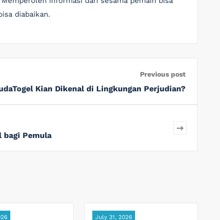
 Memperoleh informasi dari sesama pemain bisa
isa diabaikan.
Previous post
daTogel Kian Dikenal di Lingkungan Perjudian?
l bagi Pemula
026
July 31, 2026