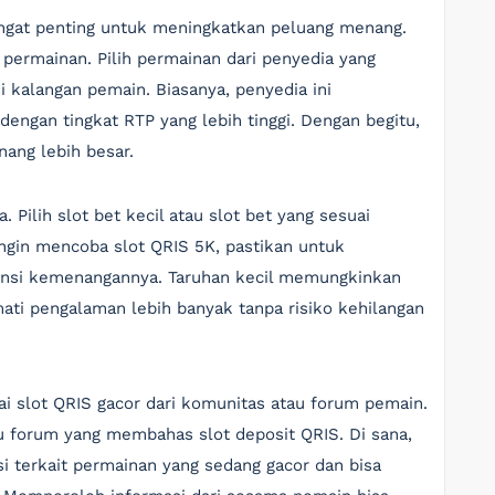
angat penting untuk meningkatkan peluang menang.
 permainan. Pilih permainan dari penyedia yang
i kalangan pemain. Biasanya, penyedia ini
engan tingkat RTP yang lebih tinggi. Dengan begitu,
ang lebih besar.
 Pilih slot bet kecil atau slot bet yang sesuai
ingin mencoba slot QRIS 5K, pastikan untuk
si kemenangannya. Taruhan kecil memungkinkan
ti pengalaman lebih banyak tanpa risiko kehilangan
nai slot QRIS gacor dari komunitas atau forum pemain.
u forum yang membahas slot deposit QRIS. Di sana,
 terkait permainan yang sedang gacor dan bisa