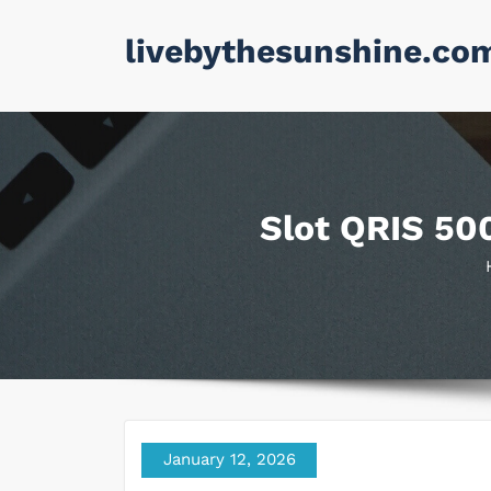
Skip
livebythesunshine.co
to
content
Slot QRIS 50
January 12, 2026