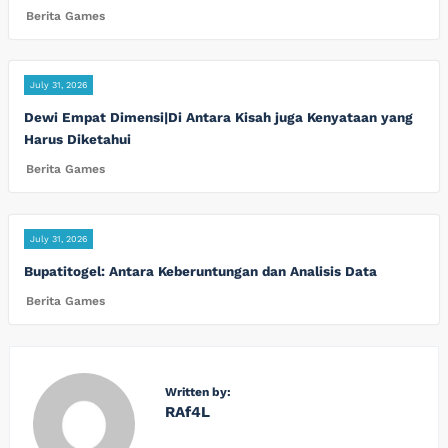
Berita Games
July 31, 2026
Dewi Empat Dimensi|Di Antara Kisah juga Kenyataan yang
Harus Diketahui
Berita Games
July 31, 2026
Bupatitogel: Antara Keberuntungan dan Analisis Data
Berita Games
Written by:
RAf4L