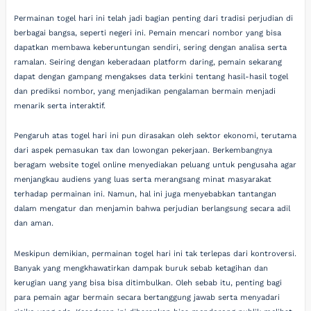
Permainan togel hari ini telah jadi bagian penting dari tradisi perjudian di
berbagai bangsa, seperti negeri ini. Pemain mencari nombor yang bisa
dapatkan membawa keberuntungan sendiri, sering dengan analisa serta
ramalan. Seiring dengan keberadaan platform daring, pemain sekarang
dapat dengan gampang mengakses data terkini tentang hasil-hasil togel
dan prediksi nombor, yang menjadikan pengalaman bermain menjadi
menarik serta interaktif.
Pengaruh atas togel hari ini pun dirasakan oleh sektor ekonomi, terutama
dari aspek pemasukan tax dan lowongan pekerjaan. Berkembangnya
beragam website togel online menyediakan peluang untuk pengusaha agar
menjangkau audiens yang luas serta merangsang minat masyarakat
terhadap permainan ini. Namun, hal ini juga menyebabkan tantangan
dalam mengatur dan menjamin bahwa perjudian berlangsung secara adil
dan aman.
Meskipun demikian, permainan togel hari ini tak terlepas dari kontroversi.
Banyak yang mengkhawatirkan dampak buruk sebab ketagihan dan
kerugian uang yang bisa bisa ditimbulkan. Oleh sebab itu, penting bagi
para pemain agar bermain secara bertanggung jawab serta menyadari