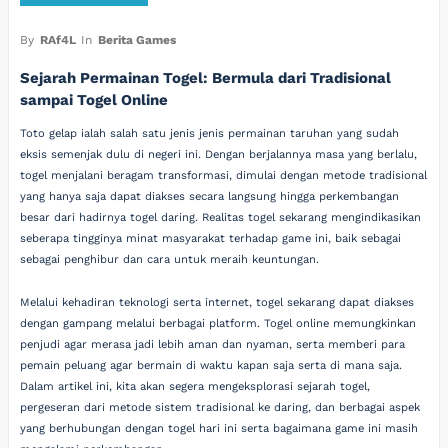
By
RAf4L
In
Berita Games
Sejarah Permainan Togel: Bermula dari Tradisional
sampai Togel Online
Toto gelap ialah salah satu jenis jenis permainan taruhan yang sudah
eksis semenjak dulu di negeri ini. Dengan berjalannya masa yang berlalu,
togel menjalani beragam transformasi, dimulai dengan metode tradisional
yang hanya saja dapat diakses secara langsung hingga perkembangan
besar dari hadirnya togel daring. Realitas togel sekarang mengindikasikan
seberapa tingginya minat masyarakat terhadap game ini, baik sebagai
sebagai penghibur dan cara untuk meraih keuntungan.
Melalui kehadiran teknologi serta internet, togel sekarang dapat diakses
dengan gampang melalui berbagai platform. Togel online memungkinkan
penjudi agar merasa jadi lebih aman dan nyaman, serta memberi para
pemain peluang agar bermain di waktu kapan saja serta di mana saja.
Dalam artikel ini, kita akan segera mengeksplorasi sejarah togel,
pergeseran dari metode sistem tradisional ke daring, dan berbagai aspek
yang berhubungan dengan togel hari ini serta bagaimana game ini masih