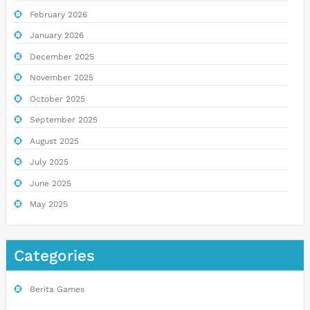
February 2026
January 2026
December 2025
November 2025
October 2025
September 2025
August 2025
July 2025
June 2025
May 2025
Categories
Berita Games