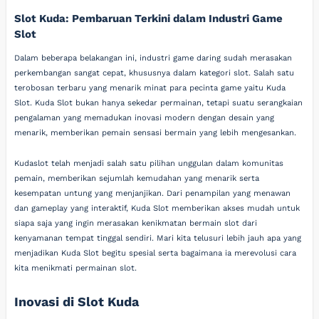
Slot Kuda: Pembaruan Terkini dalam Industri Game
Slot
Dalam beberapa belakangan ini, industri game daring sudah merasakan
perkembangan sangat cepat, khususnya dalam kategori slot. Salah satu
terobosan terbaru yang menarik minat para pecinta game yaitu Kuda
Slot. Kuda Slot bukan hanya sekedar permainan, tetapi suatu serangkaian
pengalaman yang memadukan inovasi modern dengan desain yang
menarik, memberikan pemain sensasi bermain yang lebih mengesankan.
Kudaslot telah menjadi salah satu pilihan unggulan dalam komunitas
pemain, memberikan sejumlah kemudahan yang menarik serta
kesempatan untung yang menjanjikan. Dari penampilan yang menawan
dan gameplay yang interaktif, Kuda Slot memberikan akses mudah untuk
siapa saja yang ingin merasakan kenikmatan bermain slot dari
kenyamanan tempat tinggal sendiri. Mari kita telusuri lebih jauh apa yang
menjadikan Kuda Slot begitu spesial serta bagaimana ia merevolusi cara
kita menikmati permainan slot.
Inovasi di Slot Kuda