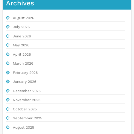
Archives
August 2026
July 2026
June 2026
May 2026
April 2026
March 2026
February 2026
January 2026
December 2025
November 2025
October 2025
September 2025
August 2025