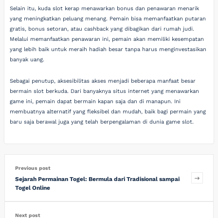
Selain itu, kuda slot kerap menawarkan bonus dan penawaran menarik
yang meningkatkan peluang menang. Pemain bisa memanfaatkan putaran
gratis, bonus setoran, atau cashback yang dibagikan dari rumah judi.
Melalui memanfaatkan penawaran ini, pemain akan memiliki kesempatan
yang lebih baik untuk meraih hadiah besar tanpa harus menginvestasikan
banyak uang.
Sebagai penutup, aksesibilitas akses menjadi beberapa manfaat besar
bermain slot berkuda. Dari banyaknya situs internet yang menawarkan
game ini, pemain dapat bermain kapan saja dan di manapun. Ini
membuatnya alternatif yang fleksibel dan mudah, baik bagi permain yang
baru saja berawal juga yang telah berpengalaman di dunia game slot.
Previous post
Sejarah Permainan Togel: Bermula dari Tradisional sampai
Togel Online
Next post