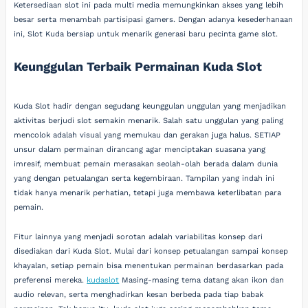
Ketersediaan slot ini pada multi media memungkinkan akses yang lebih
besar serta menambah partisipasi gamers. Dengan adanya kesederhanaan
ini, Slot Kuda bersiap untuk menarik generasi baru pecinta game slot.
Keunggulan Terbaik Permainan Kuda Slot
Kuda Slot hadir dengan segudang keunggulan unggulan yang menjadikan
aktivitas berjudi slot semakin menarik. Salah satu unggulan yang paling
mencolok adalah visual yang memukau dan gerakan juga halus. SETIAP
unsur dalam permainan dirancang agar menciptakan suasana yang
imresif, membuat pemain merasakan seolah-olah berada dalam dunia
yang dengan petualangan serta kegembiraan. Tampilan yang indah ini
tidak hanya menarik perhatian, tetapi juga membawa keterlibatan para
pemain.
Fitur lainnya yang menjadi sorotan adalah variabilitas konsep dari
disediakan dari Kuda Slot. Mulai dari konsep petualangan sampai konsep
khayalan, setiap pemain bisa menentukan permainan berdasarkan pada
preferensi mereka.
kudaslot
Masing-masing tema datang akan ikon dan
audio relevan, serta menghadirkan kesan berbeda pada tiap babak