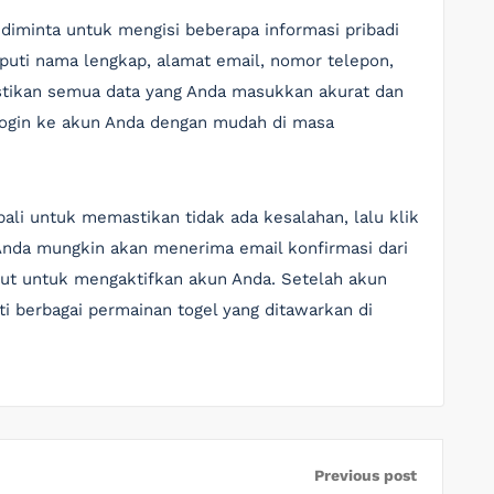
diminta untuk mengisi beberapa informasi pribadi
liputi nama lengkap, alamat email, nomor telepon,
astikan semua data yang Anda masukkan akurat dan
 login ke akun Anda dengan mudah di masa
bali untuk memastikan tidak ada kesalahan, lalu klik
Anda mungkin akan menerima email konfirmasi dari
ebut untuk mengaktifkan akun Anda. Setelah akun
i berbagai permainan togel yang ditawarkan di
Previous post