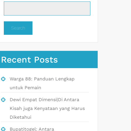
Search
Recent Posts
Warga 88: Panduan Lengkap
untuk Pemain
Dewi Empat Dimensi|Di Antara
Kisah juga Kenyataan yang Harus
Diketahui
Bupatitogel: Antara