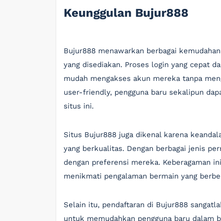
Keunggulan Bujur888
Bujur888 menawarkan berbagai kemudahan 
yang disediakan. Proses login yang cepat
mudah mengakses akun mereka tanpa menga
user-friendly, pengguna baru sekalipun 
situs ini.
Situs Bujur888 juga dikenal karena keanda
yang berkualitas. Dengan berbagai jenis pe
dengan preferensi mereka. Keberagaman ini 
menikmati pengalaman bermain yang berbed
Selain itu, pendaftaran di Bujur888 sangat
untuk memudahkan pengguna baru dalam be