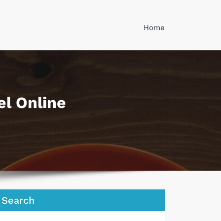
Home
el Online
Search