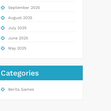
September 2025
August 2025
July 2025
June 2025
May 2025
Categories
Berita Games