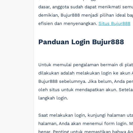
dasar, anggota sudah dapat menikmati semu
demikian, Bujur888 menjadi pilihan ideal ba
efisien dan menyenangkan.
Situs Bujur888
Panduan Login Bujur888
Untuk memulai pengalaman bermain di plat
dilakukan adalah melakukan login ke akun A
Bujur888 sebelumnya. Jika belum, Anda per
oleh situs untuk mendapatkan akun. Setela
langkah login.
Saat melakukan login, kunjungi halaman uta
halaman, Anda akan menemui form login. 
benar. Penting untuk memastikan bahwa Anda