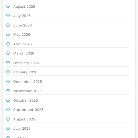
August 2026
July 2026
June 2026
May 2026
April 2026
March 2026
February 2026
January 2026
December 2025
November 2025
October 2025
September 2025
August 2025
July 2025
June 2025