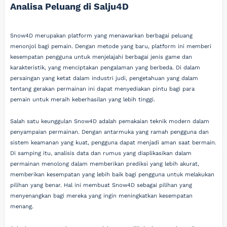
Analisa Peluang di Salju4D
Snow4D merupakan platform yang menawarkan berbagai peluang
menonjol bagi pemain. Dengan metode yang baru, platform ini memberi
kesempatan pengguna untuk menjelajahi berbagai jenis game dan
karakteristik, yang menciptakan pengalaman yang berbeda. Di dalam
persaingan yang ketat dalam industri judi, pengetahuan yang dalam
tentang gerakan permainan ini dapat menyediakan pintu bagi para
pemain untuk meraih keberhasilan yang lebih tinggi.
Salah satu keunggulan Snow4D adalah pemakaian teknik modern dalam
penyampaian permainan. Dengan antarmuka yang ramah pengguna dan
sistem keamanan yang kuat, pengguna dapat menjadi aman saat bermain.
Di samping itu, analisis data dan rumus yang diaplikasikan dalam
permainan menolong dalam memberikan prediksi yang lebih akurat,
memberikan kesempatan yang lebih baik bagi pengguna untuk melakukan
pilihan yang benar. Hal ini membuat Snow4D sebagai pilihan yang
menyenangkan bagi mereka yang ingin meningkatkan kesempatan
menang.