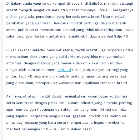
Di dalam dunia yang terus kompetitif seperti di Salju4D, memiliki strategi
kreatif menjadi sangat krusial untuk dapat menonjol . Melalui beragamnya
pilihan yang ada, pendekatan yang berbeda serta kreatif bisa menjadi
perubahan yang signifikan . Rencana inovatif berfungsi dalam menarik
atensi publik serta menciptakan sensasi yang tidak akan terlupakan, maka
calon pelanggan tertarik untuk menjelajahi lebih dalam perihal Salju 4D .
Bukan sekadar sekadar memikat atensi, taktik kreatif juga berperan untuk
menciptakan citra brand yang solid . Merek yang bisa menyampaikan
informasi dengan metode yang menarik dan unik akan lebih mudah
diingat oleh para konsumen .
salju 4d
Lebih jauh, dengan strategi yang
pintar, Salju 4D bisa mendidik publik tentang ragam barang serta jasa
yang disediakan, memperkuat wawasan dan keyakinan terhadap brand .
Akhirnya, strategi inovatif dapat meningkatkan kesempatan kolaborasi
serta kemitraan dengan pihak lain . Dalam industri yang dinamis, penting
agar membangun hubungan dari aktor lain yang memiliki visi dan nilai
yang sejalan . Kerjasama yang didasari gagasan inovatif bisa membuka
pintu bagi peluang yang baru serta memperluas jaringan, memberikan
manfaat persaingan untuk Salju4D di dalam pasar.