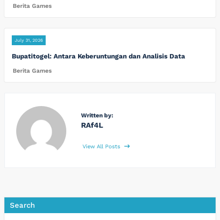
Berita Games
July 31, 2026
Bupatitogel: Antara Keberuntungan dan Analisis Data
Berita Games
Written by:
RAf4L
View All Posts
Search