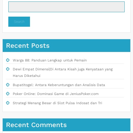
Search
Recent Posts
Warga 88: Panduan Lengkap untuk Pemain
Dewi Empat Dimensi|Di Antara Kisah juga Kenyataan yang
Harus Diketahui
Bupatitogel: Antara Keberuntungan dan Analisis Data
Poker Online: Dominasi Game di JeniusPoker.com
Strategi Menang Besar di Slot Pulsa Indosat dan Tri
Recent Comments