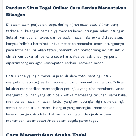
Panduan Situs Togel Online: Cara Cerdas Menentukan
Bilangan
Di dalam alam perjudian, togel daring hijrah salah satu pilihan yang
terkenal di kalangan pemain yg mencari keberuntungan keberuntungan.
Setelah kemudahan akses dan berbagai macam game yang disediakan,
banyak individu berminat untuk mencoba mencoba keberuntungannya
pada lotre hari ini. Akan tetapi, menentukan nomor yang akurat untuk
dimainkan bukanlah perkara sederhana. Ada banyak unsur yg perlu
dipertimbangkan agar kesempatan berhasil semakin besar.
Untuk Anda yg ingin memulai jalan di alam toto, penting untuk
mengetahui strategi serta metode pintar di menentukan angka. Tulisan
ini akan memberikan membagikan petunjuk yang bisa membantu Anda
mengambil pilihan yang lebih baik ketika memasang taruhan. Kami bakal
membahas macam-macam faktor yang berhubungan dgn lotre daring,
serta tips dan trik di memilih angka yang barangkali memberikan
keberuntungan. Ayo kita lihat perhatikan lebih dan jauh supaya
menambah kesempatan Anda dalam segala game togel.
Cara Menentukan Angka Togel