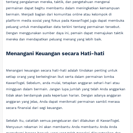
tentang pengalaman mereka, taktik, dan pengetahuan mengenai
permainan dapat begitu membantu dalam meningkatkan kemampuan
bermain. Menjadi bagian dari komunitas online atau kelompok di
platform media sosial yang fokus pada KawanTogel juga dapat membuka
peluang untuk mendapatkan data terkini tentang permainan tersebut.
Dengan menggunakan sumber daya ini, pemain dapat memajukan taktik
mereka dan mendapatkan peluang menang yang lebih baik.
Menangani Keuangan secara Hati-hati
Menangani keuangan secara hati-hati adalah tindakan penting untuk
setiap orang yang berkeinginan ikut serta dalam permainan lomba
KawanTogel. Sebelum, anda mulai, tetapkan anggaran sehari-hari atau
mingguan dalam bermain. Jangan lupa jumlah yang telah Anda anggarkan
tidak akan berdampak pada keperluan harian. Dengan adanya anggaran
anggaran yang jelas, Anda dapat menikmati permainan sambil merasa
secara finansial dari segi keuangan.
Setelah itu, catatlah semua pengeluaran dari dilakukan di KawanTogel.
Menyusun rekaman ini akan membantu Anda membantu Anda Anda