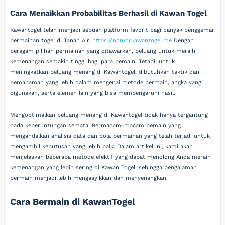
Cara Menaikkan Probabilitas Berhasil di Kawan Togel
Kawantogel telah menjadi sebuah platform favorit bagi banyak penggemar
permainan togel di Tanah Air.
https://nomorkawantogel.me
Dengan
beragam pilihan permainan yang ditawarkan, peluang untuk meraih
kemenangan semakin tinggi bagi para pemain. Tetapi, untuk
meningkatkan peluang menang di Kawantogel, dibutuhkan taktik dan
pemahaman yang lebih dalam mengenai metode bermain, angka yang
digunakan, serta elemen lain yang bisa mempengaruhi hasil.
Mengoptimalkan peluang menang di Kawantogel tidak hanya tergantung
pada keberuntungan semata. Bermacam-macam pemain yang
mengandalkan analisis data dan pola permainan yang telah terjadi untuk
mengambil keputusan yang lebih baik. Dalam artikel ini, kami akan
menjelaskan beberapa metode efektif yang dapat menolong Anda meraih
kemenangan yang lebih sering di Kawan Togel, sehingga pengalaman
bermain menjadi lebih mengasyikkan dan menyenangkan.
Cara Bermain di KawanTogel