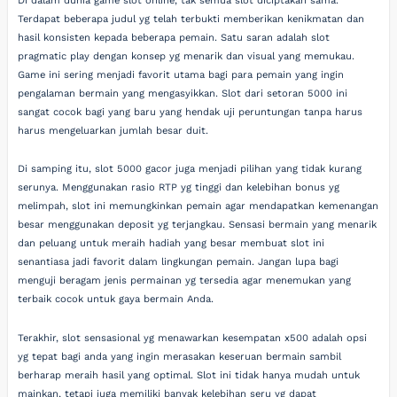
Di dalam dunia game slot online, tak semua slot diciptakan sama.
Terdapat beberapa judul yg telah terbukti memberikan kenikmatan dan
hasil konsisten kepada beberapa pemain. Satu saran adalah slot
pragmatic play dengan konsep yg menarik dan visual yang memukau.
Game ini sering menjadi favorit utama bagi para pemain yang ingin
pengalaman bermain yang mengasyikkan. Slot dari setoran 5000 ini
sangat cocok bagi yang baru yang hendak uji peruntungan tanpa harus
harus mengeluarkan jumlah besar duit.
Di samping itu, slot 5000 gacor juga menjadi pilihan yang tidak kurang
serunya. Menggunakan rasio RTP yg tinggi dan kelebihan bonus yg
melimpah, slot ini memungkinkan pemain agar mendapatkan kemenangan
besar menggunakan deposit yg terjangkau. Sensasi bermain yang menarik
dan peluang untuk meraih hadiah yang besar membuat slot ini
senantiasa jadi favorit dalam lingkungan pemain. Jangan lupa bagi
menguji beragam jenis permainan yg tersedia agar menemukan yang
terbaik cocok untuk gaya bermain Anda.
Terakhir, slot sensasional yg menawarkan kesempatan x500 adalah opsi
yg tepat bagi anda yang ingin merasakan keseruan bermain sambil
berharap meraih hasil yang optimal. Slot ini tidak hanya mudah untuk
mainkan, tetapi juga memiliki banyak kelebihan seru yg dapat