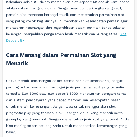
Kelebihan selain itu dalam memainkan slot deposit 5K adalah kemudahan
adalah dalam mengelola dana. Dengan memulai dari angka yang kecil,
pemain bisa mencoba berbagai taktik dan menemukan permainan slot
yang paling cocok bagi dirinya. Ini memberikan kesempatan pemain agar
merasakan kesenangan dan kegembiraan dalam bermain tanpa tekanan
keuangan, menjadikan pengalaman lebih menarik dan kurang stres.
Slot
Deposit 5k
Cara Menang dalam Permainan Slot yang
Menarik
Untuk meraih kemenangan dalam permainan slot sensasional, sangat
penting untuk memahami berbagai jenis permainan slot yang tersedia
tersedia. Slot 5000 atau slot deposit 5000 menawarkan beragam tema
dan sistem pembayaran yang dapat memberikan kesempatan besar
untuk meraih kemenangan. Jangan lupa untuk menggunakan slot
pragmatic play yang terkenal diakui dengan visual yang menarik serta
gameplay yang memikat. Dengan menentukan jenis slot yang tepat, Anda
bisa meningkatkan peluang Anda untuk mendapatkan kemenangan yang
besar.