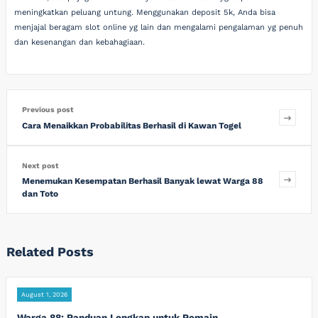
meningkatkan peluang untung. Menggunakan deposit 5k, Anda bisa
menjajal beragam slot online yg lain dan mengalami pengalaman yg penuh
dan kesenangan dan kebahagiaan.
Previous post
Cara Menaikkan Probabilitas Berhasil di Kawan Togel
Next post
Menemukan Kesempatan Berhasil Banyak lewat Warga 88
dan Toto
Related Posts
August 1, 2026
Warga 88: Panduan Lengkap untuk Pemain