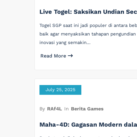
Live Togel: Saksikan Undian Se
Togel SGP saat ini jadi populer di antara b
baik agar menyaksikan tahapan pengundian 
inovasi yang semakin…
Read More
July 25, 2025
By
RAf4L
In
Berita Games
Maha-4D: Gagasan Modern dalam