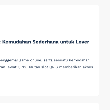
: Kemudahan Sederhana untuk Lover
 penggemar game online, serta sesuatu kemudahan
ran lewat QRIS. Tautan slot QRIS memberikan akses