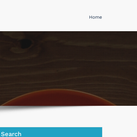
Home
Search