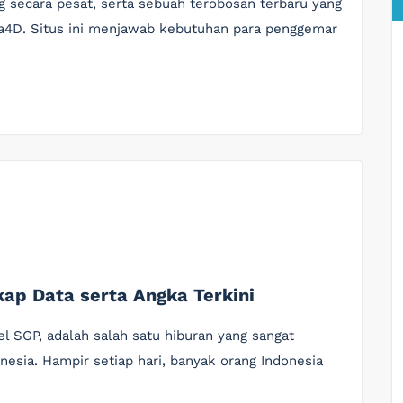
g secara pesat, serta sebuah terobosan terbaru yang
a4D. Situs ini menjawab kebutuhan para penggemar
ap Data serta Angka Terkini
el SGP, adalah salah satu hiburan yang sangat
nesia. Hampir setiap hari, banyak orang Indonesia