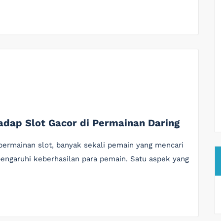
adap Slot Gacor di Permainan Daring
permainan slot, banyak sekali pemain yang mencari
pengaruhi keberhasilan para pemain. Satu aspek yang