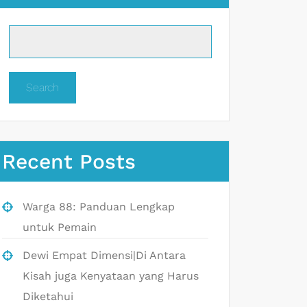
Search
Recent Posts
Warga 88: Panduan Lengkap
untuk Pemain
Dewi Empat Dimensi|Di Antara
Kisah juga Kenyataan yang Harus
Diketahui