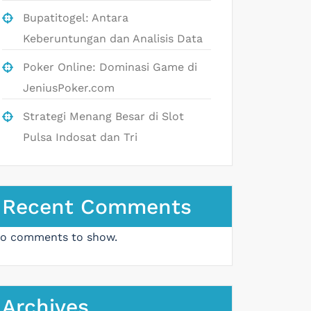
Bupatitogel: Antara
Keberuntungan dan Analisis Data
Poker Online: Dominasi Game di
JeniusPoker.com
Strategi Menang Besar di Slot
Pulsa Indosat dan Tri
Recent Comments
o comments to show.
Archives