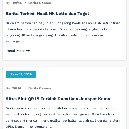
By
RAf4L
In
Berita Games
Berita Terkini: Hasil HK Lotto dan Togel
Di dalam permainan perjudian, Hongkong Pools adalah salah satu pilihan
utama bagi para pecinta taruhan. Di setiap peluang, angka undian
langsung HK serta angka yang dihasilkan selalu dinantikan dari
semangat…
Read More
June 21, 2025
By
RAf4L
In
Berita Games
Situs Slot QR IS Terkini: Dapatkan Jackpot Kamu!
Dunia permainan slot online masih berinovasi, melalui pembaruan dan
kemudahan baru yang memikat perhatian penggemar. Satu tren baru
yang sedang mencuri mendapatkan perhatian adalah slot dengan sistem
QRIS. Dengan menggunakan…