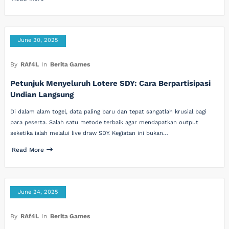
June 30, 2025
By
RAf4L
In
Berita Games
Petunjuk Menyeluruh Lotere SDY: Cara Berpartisipasi
Undian Langsung
Di dalam alam togel, data paling baru dan tepat sangatlah krusial bagi
para peserta. Salah satu metode terbaik agar mendapatkan output
seketika ialah melalui live draw SDY. Kegiatan ini bukan…
Read More
June 24, 2025
By
RAf4L
In
Berita Games