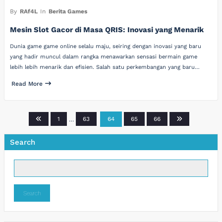
By
RAf4L
In
Berita Games
Mesin Slot Gacor di Masa QRIS: Inovasi yang Menarik
Dunia game game online selalu maju, seiring dengan inovasi yang baru
yang hadir muncul dalam rangka menawarkan sensasi bermain game
lebih lebih menarik dan efisien. Salah satu perkembangan yang baru…
Read More
Posts
1
…
63
64
65
66
pagination
Search
Search