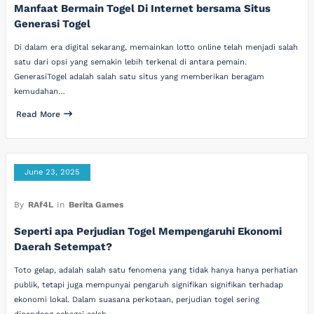
Manfaat Bermain Togel Di Internet bersama Situs
Generasi Togel
Di dalam era digital sekarang, memainkan lotto online telah menjadi salah
satu dari opsi yang semakin lebih terkenal di antara pemain.
GenerasiTogel adalah salah satu situs yang memberikan beragam
kemudahan…
Read More
June 23, 2025
By
RAf4L
In
Berita Games
Seperti apa Perjudian Togel Mempengaruhi Ekonomi
Daerah Setempat?
Toto gelap, adalah salah satu fenomena yang tidak hanya hanya perhatian
publik, tetapi juga mempunyai pengaruh signifikan signifikan terhadap
ekonomi lokal. Dalam suasana perkotaan, perjudian togel sering