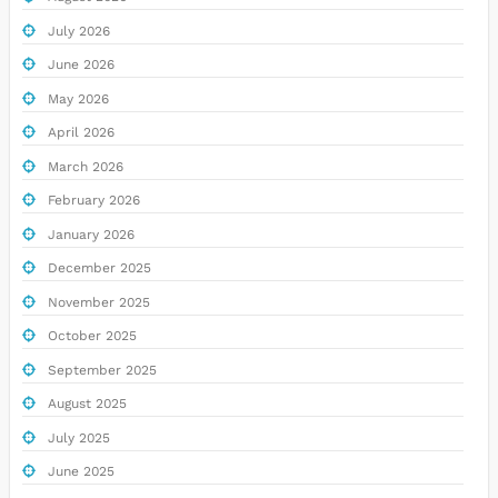
July 2026
June 2026
May 2026
April 2026
March 2026
February 2026
January 2026
December 2025
November 2025
October 2025
September 2025
August 2025
July 2025
June 2025